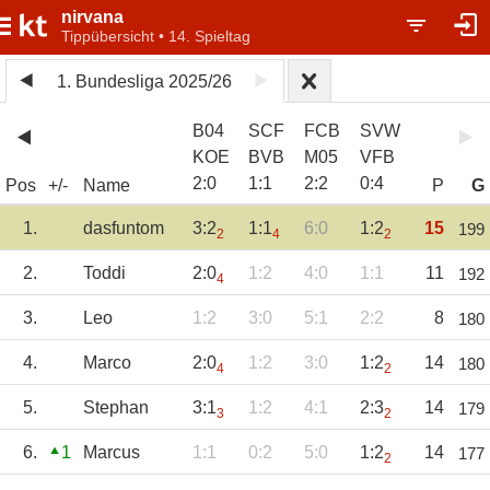
nirvana
Tippübersicht • 14. Spieltag
1. Bundesliga 2025/26
B04
SCF
FCB
SVW
KOE
BVB
M05
VFB
2
:
0
1
:
1
2
:
2
0
:
4
Pos
+/-
Name
P
G
1.
dasfuntom
3:2
1:1
6:0
1:2
15
199
2
4
2
2.
Toddi
2:0
1:2
4:0
1:1
11
192
4
3.
Leo
1:2
3:0
5:1
2:2
8
180
4.
Marco
2:0
1:2
3:0
1:2
14
180
4
2
5.
Stephan
3:1
1:2
4:1
2:3
14
179
3
2
6.
1
Marcus
1:1
0:2
5:0
1:2
14
177
2