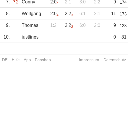
7.
2
Conny
2:0
2:1
3:0
2:2
9
174
4
8.
Wolfgang
2:0
2:2
6:1
2:1
11
173
4
3
9.
Thomas
1:2
2:2
6:0
2:0
9
133
3
10.
justlines
0
81
DE
Hilfe
App
Fanshop
Impressum
Datenschutz