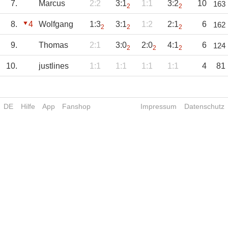
7.
Marcus
2:2
3:1
1:1
3:2
10
163
2
2
8.
4
Wolfgang
1:3
3:1
1:2
2:1
6
162
2
2
2
9.
Thomas
2:1
3:0
2:0
4:1
6
124
2
2
2
10.
justlines
1:1
1:1
1:1
1:1
4
81
DE
Hilfe
App
Fanshop
Impressum
Datenschutz