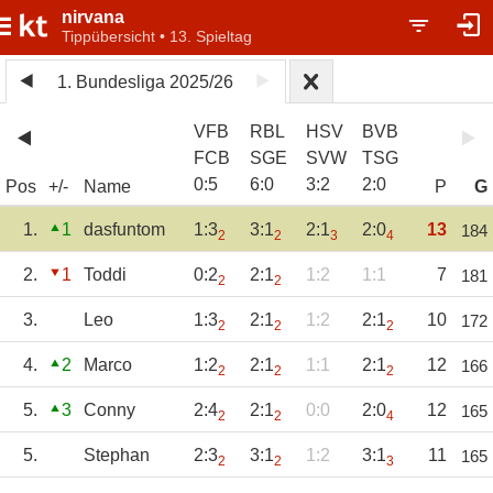
nirvana
Tippübersicht • 13. Spieltag
1. Bundesliga 2025/26
VFB
RBL
HSV
BVB
FCB
SGE
SVW
TSG
0
:
5
6
:
0
3
:
2
2
:
0
Pos
+/-
Name
P
G
1.
1
dasfuntom
1:3
3:1
2:1
2:0
13
184
2
2
3
4
2.
1
Toddi
0:2
2:1
1:2
1:1
7
181
2
2
3.
Leo
1:3
2:1
1:2
2:1
10
172
2
2
2
4.
2
Marco
1:2
2:1
1:1
2:1
12
166
2
2
2
5.
3
Conny
2:4
2:1
0:0
2:0
12
165
2
2
4
5.
Stephan
2:3
3:1
1:2
3:1
11
165
2
2
3