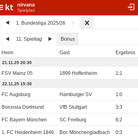
nirvana
Spielplan
1. Bundesliga 2025/26
11. Spieltag
Bonus
Heim
Gast
Ergebnis
21.11.25 20:30
FSV Mainz 05
1899 Hoffenheim
1
:
1
22.11.25 15:30
FC Augsburg
Hamburger SV
1
:
0
Borussia Dortmund
VfB Stuttgart
3
:
3
FC Bayern München
SC Freiburg
6
:
2
1. FC Heidenheim 1846
Bor. Mönchengladbach
0
:
3