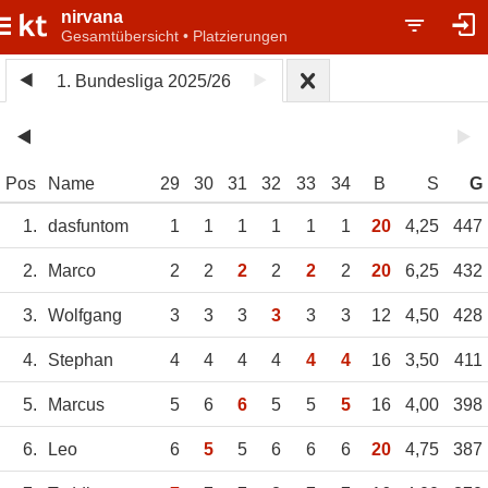
nirvana
Gesamtübersicht • Platzierungen
1. Bundesliga 2025/26
Pos
Name
29
30
31
32
33
34
B
S
G
1.
dasfuntom
1
1
1
1
1
1
20
4,25
447
2.
Marco
2
2
2
2
2
2
20
6,25
432
3.
Wolfgang
3
3
3
3
3
3
12
4,50
428
4.
Stephan
4
4
4
4
4
4
16
3,50
411
5.
Marcus
5
6
6
5
5
5
16
4,00
398
6.
Leo
6
5
5
6
6
6
20
4,75
387