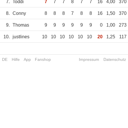
7.
Toddi
7
7
7
8
7
7
16
4,00
370
8.
Conny
8
8
8
7
8
8
16
1,50
370
9.
Thomas
9
9
9
9
9
9
0
1,00
273
10.
justlines
10
10
10
10
10
10
20
1,25
117
DE
Hilfe
App
Fanshop
Impressum
Datenschutz