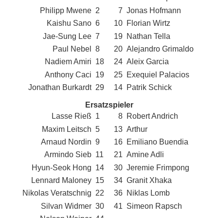
Philipp Mwene
2
7
Jonas Hofmann
Kaishu Sano
6
10
Florian Wirtz
Jae-Sung Lee
7
19
Nathan Tella
Paul Nebel
8
20
Alejandro Grimaldo
Nadiem Amiri
18
24
Aleix Garcia
Anthony Caci
19
25
Exequiel Palacios
Jonathan Burkardt
29
14
Patrik Schick
Ersatzspieler
Lasse Rieß
1
8
Robert Andrich
Maxim Leitsch
5
13
Arthur
Arnaud Nordin
9
16
Emiliano Buendia
Armindo Sieb
11
21
Amine Adli
Hyun-Seok Hong
14
30
Jeremie Frimpong
Lennard Maloney
15
34
Granit Xhaka
Nikolas Veratschnig
22
36
Niklas Lomb
Silvan Widmer
30
41
Simeon Rapsch