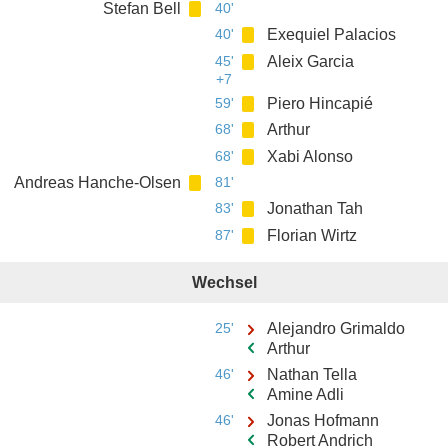
Stefan Bell
40'
40'
Exequiel Palacios
45'
Aleix Garcia
+7
59'
Piero Hincapié
68'
Arthur
68'
Xabi Alonso
Andreas Hanche-Olsen
81'
83'
Jonathan Tah
87'
Florian Wirtz
Wechsel
25'
Alejandro Grimaldo
Arthur
46'
Nathan Tella
Amine Adli
46'
Jonas Hofmann
Robert Andrich