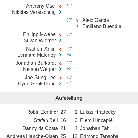
Anthony Caci
71'
Nikolas Veratschnig
87'
Aleix Garcia
Emiliano Buendia
Philipp Mwene
87'
Silvan Widmer
Nadiem Amiri
90'
+2
Lennard Maloney
Jonathan Burkardt
90'
+2
Nelson Weiper
Jae-Sung Lee
90'
+2
Hyun-Seok Hong
Aufstellung
Robin Zentner
27
1
Lukas Hradecky
Stefan Bell
16
3
Piero Hincapié
Danny da Costa
21
4
Jonathan Tah
Andreas Hanche-Olsen
25
12
Edmond Tapsoba