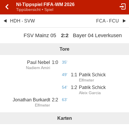
NI-Tippspiel FIFA-WM 2026
Tippübersicht • Spiel
HDH - SVW
FCA - FCU
FSV Mainz 05
2
:
2
Bayer 04 Leverkusen
Tore
Paul Nebel
1
:
0
35'
Nadiem Amiri
49'
1
:
1
Patrik Schick
Elfmeter
54'
1
:
2
Patrik Schick
Aleix Garcia
Jonathan Burkardt
2
:
2
63'
Elfmeter
Karten