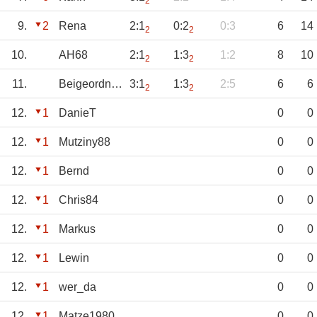
2
9.
2
Rena
2:1
0:2
0:3
6
14
2
2
10.
AH68
2:1
1:3
1:2
8
10
2
2
11.
Beigeordneter55
3:1
1:3
2:5
6
6
2
2
12.
1
DanieT
0
0
12.
1
Mutziny88
0
0
12.
1
Bernd
0
0
12.
1
Chris84
0
0
12.
1
Markus
0
0
12.
1
Lewin
0
0
12.
1
wer_da
0
0
12.
1
Matze1980
0
0