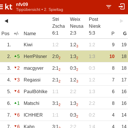
nfv09
Tippübersicht • 2. Spieltag
Stri
Weix
Post
Zscha
Neusa
Niesk
6
:
1
2
:
3
5
:
3
Pos
+/-
Name
P
G
1.
Kiwi
1:2
1:2
1:2
9
19
3
2.
5
HerrPilsner
2:0
1:3
1:3
10
18
2
2
3.
2
macgyver
2:1
0:3
0:3
8
18
2
2
4.
3
Regassi
2:1
1:2
1:2
7
17
2
3
5.
4
PaulBöhlke
1:1
2:2
1:3
6
16
6.
1
Matschi
3:1
1:3
2:2
8
16
2
2
7.
6
ICHHIER
1:1
0:3
0:2
4
14
2
7.
6
Kahn
3:1
2:2
1:4
4
14