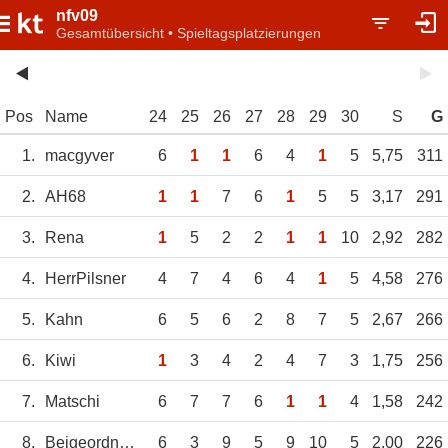
nfv09
Gesamtübersicht • Spieltagsplatzierungen
Pos
Name
24
25
26
27
28
29
30
S
G
1.
macgyver
6
1
1
6
4
1
5
5,75
311
2.
AH68
1
1
7
6
1
5
5
3,17
291
3.
Rena
1
5
2
2
1
1
10
2,92
282
4.
HerrPilsner
4
7
4
6
4
1
5
4,58
276
5.
Kahn
6
5
6
2
8
7
5
2,67
266
6.
Kiwi
1
3
4
2
4
7
3
1,75
256
7.
Matschi
6
7
7
6
1
1
4
1,58
242
8.
Beigeordneter55
6
3
9
5
9
10
5
2,00
226