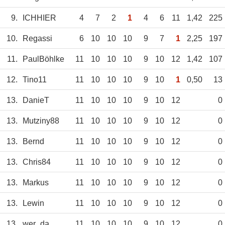
9.
ICHHIER
4
7
2
1
4
6
11
1,42
225
10.
Regassi
6
10
10
10
9
7
1
2,25
197
11.
PaulBöhlke
11
10
10
10
9
10
12
1,42
107
12.
Tino11
11
10
10
10
9
10
1
0,50
13
13.
DanieT
11
10
10
10
9
10
12
0
13.
Mutziny88
11
10
10
10
9
10
12
0
13.
Bernd
11
10
10
10
9
10
12
0
13.
Chris84
11
10
10
10
9
10
12
0
13.
Markus
11
10
10
10
9
10
12
0
13.
Lewin
11
10
10
10
9
10
12
0
13.
wer_da
11
10
10
10
9
10
12
0