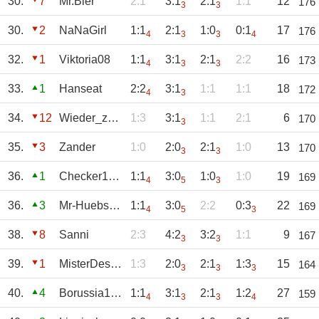
30.
7
Mr.Bier
2:1
3:1
2:1
1:1
12
176
3
3
30.
2
NaNaGirl
1:1
2:1
1:0
0:1
17
176
4
3
3
4
32.
1
Viktoria08
1:1
3:1
2:1
2:2
16
173
4
3
3
33.
1
Hanseat
2:2
3:1
1:1
1:1
18
172
4
3
34.
12
Wieder_zu_Hause
1:3
3:1
1:1
2:1
6
170
3
35.
3
Zander
1:0
2:0
2:1
1:0
13
170
3
3
36.
1
Checker1904
1:1
3:0
1:0
1:0
19
169
4
5
3
36.
3
Mr-Huebschi
1:1
3:0
2:2
0:3
22
169
4
5
3
38.
8
Sanni
2:3
4:2
3:2
1:1
9
167
3
3
39.
1
MisterDesaster
1:3
2:0
2:1
1:3
15
164
3
3
3
40.
4
Borussia1900
1:1
3:1
2:1
1:2
27
159
4
3
3
4