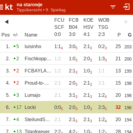
na starowje
Tippübersicht • 9. Spieltag
FCU
FCB
KOE
WOB
SCF
B04
HSV
TSG
0
:
0
3
:
0
4
:
1
2
:
3
Pos
+/-
Name
P
G
1.
5
luisinho
1:1
3:0
2:1
0:2
25
203
4
5
3
3
2.
2
Fischkopp81
1:2
1:0
2:0
1:3
21
200
3
3
3
3.
2
FCBAYLAND
1:2
2:1
1:0
1:1
13
199
3
3
4.
2
Proud-to-be-S04
2:1
2:0
2:1
2:1
15
198
3
3
5.
3
Lumajo
2:1
3:1
2:1
1:2
20
198
3
3
4
6.
17
Locki
0:0
2:0
1:0
2:3
32
196
5
3
3
5
7.
4
SteilundSchnell
2:1
2:1
2:1
1:2
20
194
3
3
4
7.
13
Titanforever
2:2
4:2
1:0
1:2
28
194