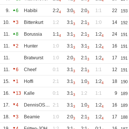
4
3
3
4
9.
6
Habibi
2:2
3:0
2:0
1:1
22
193
4
5
3
10.
3
Bittenkurt
1:2
3:1
2:1
1:0
14
192
3
3
11.
8
Borussia
1:1
3:1
2:1
1:2
24
191
4
3
3
4
11.
2
Hunter
1:0
3:1
3:1
1:2
16
191
3
3
4
11.
Bratwurst
1:0
2:0
2:1
1:2
17
191
3
3
4
11.
6
Cheef
0:1
3:1
2:1
1:1
12
191
3
3
15.
1
Hoffi
2:1
3:1
1:0
1:2
18
190
3
3
4
16.
13
Kalle
0:1
3:1
1:2
1:1
9
189
3
17.
4
DennisOS1899
2:1
3:1
1:0
1:2
16
189
3
3
4
18.
3
Beamie
1:0
2:0
2:1
1:2
17
188
3
3
4
19.
4
Fritten-JOH
1:2
3:1
2:1
0:1
16
187