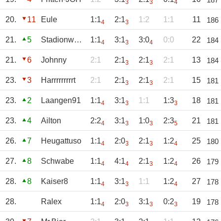
3
3
4
20.
11
Eule
1:1
2:1
1:2
1:1
11
186
4
3
21.
5
Stadionwurst
1:1
3:1
3:0
0:0
22
184
4
3
4
21.
6
Johnny
2:1
2:1
2:1
2:1
13
184
3
3
23.
3
Harrrrrrrrrt
2:1
2:1
2:1
2:1
15
181
3
3
23.
2
Laangen91
1:1
3:1
1:1
1:3
18
181
4
3
3
23.
4
Ailton
2:2
3:1
1:0
2:3
21
181
4
3
3
5
26.
7
Heugattuso
1:1
2:0
2:1
1:2
25
180
4
3
3
4
27.
8
Schwabe
1:1
4:1
2:1
1:2
26
179
4
4
3
4
28.
8
Kaiser8
1:1
3:1
1:1
1:2
27
178
4
3
4
28.
Ralex
1:1
2:0
3:1
0:2
19
178
4
3
3
3