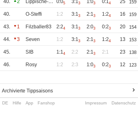
40.
2
Lippische-Rose
0:0
3:1
1:0
0:1
25
159
5
3
3
4
40.
O-Steffi
1:2
3:1
2:1
1:2
16
159
3
3
4
43.
1
Filzballer83
2:2
3:1
2:0
0:2
20
154
4
3
3
3
44.
3
Seven
1:2
3:1
2:1
1:2
13
153
3
3
4
45.
SIB
1:1
2:2
2:1
2:1
23
138
4
3
46.
Rosy
1:2
2:3
1:0
0:2
12
123
3
3
Archivierte Tippsaisons
DE
Hilfe
App
Fanshop
Impressum
Datenschutz