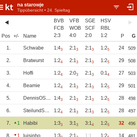
na starowje
Tippübersicht • 24. Spieltag
BVB
VFB
SGE
HSV
FCB
WOB
SCF
RBL
2
:
3
4
:
0
2
:
0
1
:
2
Pos
+/-
Name
P
G
1.
Schwabe
1:4
2:1
2:1
1:2
24
509
3
3
3
5
2.
Bratwurst
1:2
2:1
2:1
1:2
29
508
4
3
3
5
3.
Hoffi
1:2
2:0
2:1
0:1
27
503
4
3
3
4
4.
Beamie
1:2
2:1
2:1
1:2
29
501
4
3
3
5
5.
DennisOS1899
1:4
2:1
2:1
1:2
28
498
3
3
3
5
6.
SteilundSchnell
1:2
2:1
2:1
1:2
28
497
4
3
3
5
7.
1
Habibi
1:3
3:1
3:1
1:2
32
496
3
3
4
5
8.
1
luisinho
1:3
2:1
1:1
1:2
14
481