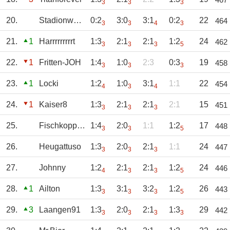
3
3
3
20.
Stadionwurst
0:2
3:0
3:1
0:2
22
464
3
3
4
3
21.
1
Harrrrrrrrrt
1:3
2:1
2:1
1:2
24
462
3
3
3
5
22.
1
Fritten-JOH
1:4
1:0
2:3
0:3
19
458
3
3
3
23.
1
Locki
1:2
1:0
3:1
1:1
22
454
4
3
4
24.
1
Kaiser8
1:3
2:1
2:1
2:1
15
451
3
3
3
25.
Fischkopp81
1:4
2:0
1:1
1:2
17
448
3
3
5
26.
Heugattuso
1:3
2:0
2:1
1:1
24
447
3
3
3
27.
Johnny
1:2
2:1
2:1
1:2
24
446
4
3
3
5
28.
1
Ailton
1:3
3:1
3:2
1:2
26
443
3
3
3
5
29.
3
Laangen91
1:3
2:0
2:1
1:3
29
442
3
3
3
3