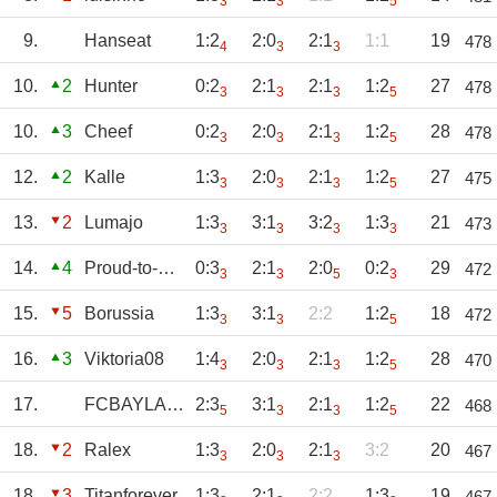
3
3
5
9.
Hanseat
1:2
2:0
2:1
1:1
19
478
4
3
3
10.
2
Hunter
0:2
2:1
2:1
1:2
27
478
3
3
3
5
10.
3
Cheef
0:2
2:0
2:1
1:2
28
478
3
3
3
5
12.
2
Kalle
1:3
2:0
2:1
1:2
27
475
3
3
3
5
13.
2
Lumajo
1:3
3:1
3:2
1:3
21
473
3
3
3
3
14.
4
Proud-to-be-S04
0:3
2:1
2:0
0:2
29
472
3
3
5
3
15.
5
Borussia
1:3
3:1
2:2
1:2
18
472
3
3
5
16.
3
Viktoria08
1:4
2:0
2:1
1:2
28
470
3
3
3
5
17.
FCBAYLAND
2:3
3:1
2:1
1:2
22
468
5
3
3
5
18.
2
Ralex
1:3
2:0
2:1
3:2
20
467
3
3
3
18.
3
Titanforever
1:3
2:1
2:2
1:3
19
467