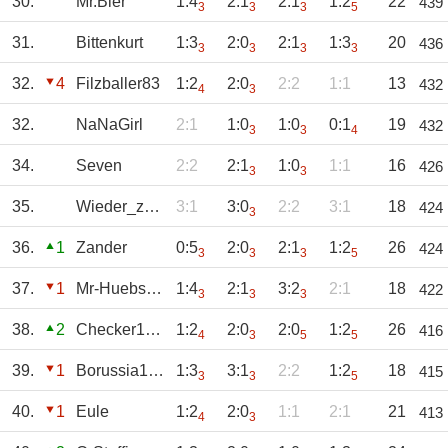
30.
Mr.Bier
1:4
2:1
2:1
1:2
22
439
3
3
3
5
31.
Bittenkurt
1:3
2:0
2:1
1:3
20
436
3
3
3
3
32.
4
Filzballer83
1:2
2:0
2:2
1:1
13
432
4
3
32.
NaNaGirl
2:1
1:0
1:0
0:1
19
432
3
3
4
34.
Seven
2:2
2:1
1:0
1:1
16
426
3
3
35.
Wieder_zu_Hause
3:1
3:0
2:2
3:1
18
424
3
36.
1
Zander
0:5
2:0
2:1
1:2
26
424
3
3
3
5
37.
1
Mr-Huebschi
1:4
2:1
3:2
2:1
18
422
3
3
3
38.
2
Checker1904
1:2
2:0
2:0
1:2
26
416
4
3
5
5
39.
1
Borussia1900
1:3
3:1
2:2
1:2
18
415
3
3
5
40.
1
Eule
1:2
2:0
1:1
2:1
21
413
4
3