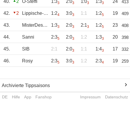
40.
2
O-Steffi
1:3
2:0
1:0
1:3
24
413
3
3
3
3
42.
2
Lippische-Rose
1:2
3:0
1:1
1:2
19
409
4
3
5
43.
MisterDesaster
1:3
2:0
2:1
1:2
23
408
3
3
3
5
44.
Sanni
2:3
2:0
1:2
1:3
20
398
5
3
3
45.
SIB
2:1
2:0
1:1
1:4
17
332
3
3
46.
Rosy
2:3
3:0
1:2
2:3
19
259
5
3
4
Archivierte Tippsaisons
DE
Hilfe
App
Fanshop
Impressum
Datenschutz