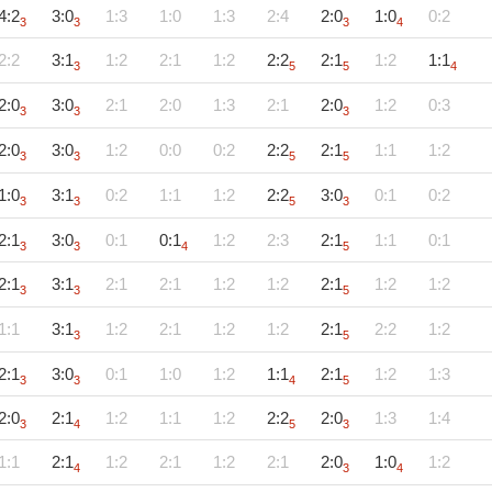
4:2
3:0
1:3
1:0
1:3
2:4
2:0
1:0
0:2
3
3
3
4
2:2
3:1
1:2
2:1
1:2
2:2
2:1
1:2
1:1
3
5
5
4
2:0
3:0
2:1
2:0
1:3
2:1
2:0
1:2
0:3
3
3
3
2:0
3:0
1:2
0:0
0:2
2:2
2:1
1:1
1:2
3
3
5
5
1:0
3:1
0:2
1:1
1:2
2:2
3:0
0:1
0:2
3
3
5
3
2:1
3:0
0:1
0:1
1:2
2:3
2:1
1:1
0:1
3
3
4
5
2:1
3:1
2:1
2:1
1:2
1:2
2:1
1:2
1:2
3
3
5
1:1
3:1
1:2
2:1
1:2
1:2
2:1
2:2
1:2
3
5
2:1
3:0
0:1
1:0
1:2
1:1
2:1
1:2
1:3
3
3
4
5
2:0
2:1
1:2
1:1
1:2
2:2
2:0
1:3
1:4
3
4
5
3
1:1
2:1
1:2
2:1
1:2
2:1
2:0
1:0
1:2
4
3
4