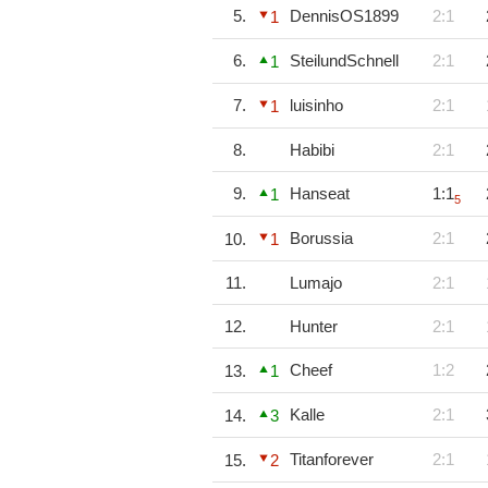
5.
DennisOS1899
2:1
1
6.
SteilundSchnell
2:1
1
7.
luisinho
2:1
1
8.
Habibi
2:1
9.
Hanseat
1:1
1
5
Borussia
2:1
10.
1
11.
Lumajo
2:1
12.
Hunter
2:1
Cheef
1:2
13.
1
Kalle
2:1
14.
3
Titanforever
2:1
15.
2