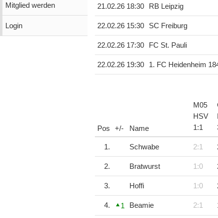
Mitglied werden
21.02.26 18:30
RB Leipzig
Login
22.02.26 15:30
SC Freiburg
22.02.26 17:30
FC St. Pauli
22.02.26 19:30
1. FC Heidenheim 18
M05
HSV
1
:
1
Pos
+/-
Name
1.
Schwabe
2:1
2.
Bratwurst
1:0
3.
Hoffi
1:0
4.
Beamie
2:1
1