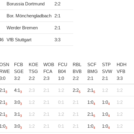
Borussia Dortmund
2
:
2
Bor. Mönchengladbach
2
:
1
Werder Bremen
2
:
1
46
VfB Stuttgart
3
:
3
OSN
FCB
KOE
WOB
FCU
RBL
SCF
STP
HDH
RWE
SGE
TSG
FCA
B04
BVB
BMG
SVW
VFB
3
:
0
3
:
2
2
:
2
2
:
3
1
:
0
2
:
2
2
:
1
2
:
1
3
:
3
2:1
4:1
2:3
2:1
1:2
2:2
2:1
1:2
1:2
3
3
5
5
2:1
3:0
1:2
2:1
0:1
2:1
1:0
1:0
1:2
3
3
4
4
2:1
3:1
1:2
2:1
1:2
2:1
2:1
1:0
1:2
3
3
5
4
1:0
3:0
1:2
2:1
0:1
2:1
1:0
1:0
1:2
3
3
4
4