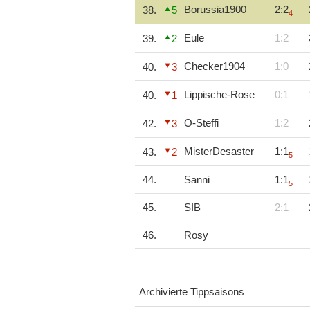
Borussia1900
2:2
38.
5
4
Eule
1:2
39.
2
Checker1904
1:0
40.
3
Lippische-Rose
0:1
40.
1
O-Steffi
1:2
42.
3
MisterDesaster
1:1
43.
2
5
44.
Sanni
1:1
5
45.
SIB
2:1
46.
Rosy
Archivierte Tippsaisons