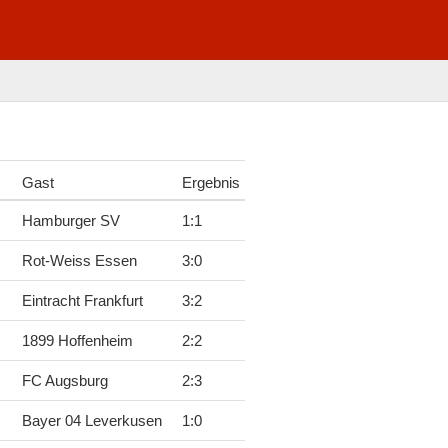
Gast
Ergebnis
Hamburger SV
1
:
1
Rot-Weiss Essen
3
:
0
Eintracht Frankfurt
3
:
2
1899 Hoffenheim
2
:
2
FC Augsburg
2
:
3
Bayer 04 Leverkusen
1
:
0