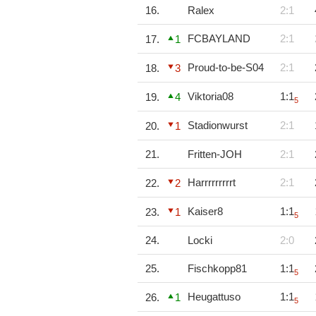
16.
Ralex
2:1
FCBAYLAND
2:1
17.
1
Proud-to-be-S04
2:1
18.
3
Viktoria08
1:1
19.
4
5
Stadionwurst
2:1
20.
1
21.
Fritten-JOH
2:1
Harrrrrrrrrt
2:1
22.
2
Kaiser8
1:1
23.
1
5
24.
Locki
2:0
25.
Fischkopp81
1:1
5
Heugattuso
1:1
26.
1
5