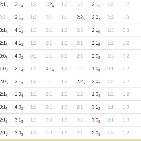
2:1
2:1
1:2
1:2
1:2
1:2
2:1
1:2
1:2
3
4
4
5
2:2
3:1
1:2
2:1
1:1
2:2
2:0
2:2
1:3
3
5
3
3:1
4:1
1:3
2:1
1:3
2:3
2:1
1:3
0:3
3
3
5
2:1
4:1
1:2
2:1
1:2
2:1
2:1
1:2
1:2
3
3
5
3:0
4:0
0:2
1:1
0:2
2:1
2:0
1:3
0:2
5
3
3
1:0
2:1
1:2
0:1
1:2
1:2
1:0
0:1
0:2
3
4
4
4
2:0
3:1
1:3
1:1
1:2
2:2
2:0
1:2
0:2
3
3
5
3
2:1
1:0
1:2
2:1
1:2
1:2
1:0
1:2
1:2
3
4
4
3:1
4:0
1:2
2:1
1:3
2:1
3:1
1:1
1:3
3
3
3
2:1
3:1
1:2
0:0
1:2
0:2
3:0
0:1
1:3
3
3
3
2:1
3:0
1:3
1:0
1:3
2:1
2:0
1:3
1:2
3
3
3