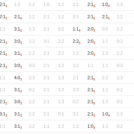
2:1
1:3
1:2
1:0
1:2
2:1
2:1
1:0
1:3
3
5
4
2:1
2:1
1:2
2:1
1:2
2:1
2:1
2:1
1:2
3
4
5
5
1:1
3:1
1:3
2:1
0:2
1:1
2:0
0:0
1:2
3
4
3
2:1
3:0
1:2
3:1
2:2
2:2
2:0
1:1
0:2
3
3
5
3
2:1
3:1
1:2
2:1
2:2
1:2
2:0
1:2
1:2
3
3
3
2:1
3:0
0:3
2:1
1:2
1:2
1:1
1:1
0:3
3
3
1:1
4:0
2:3
2:1
1:3
2:1
2:1
2:2
1:3
3
5
1:1
3:1
0:2
2:1
1:2
2:3
2:1
1:1
0:2
3
5
2:1
3:0
1:2
2:1
1:3
0:2
2:1
1:2
0:2
3
3
5
3:1
3:1
1:2
2:1
0:1
3:1
2:1
1:0
1:3
3
3
5
4
1:1
3:1
1:2
1:1
1:2
1:2
1:0
1:1
0:2
3
4