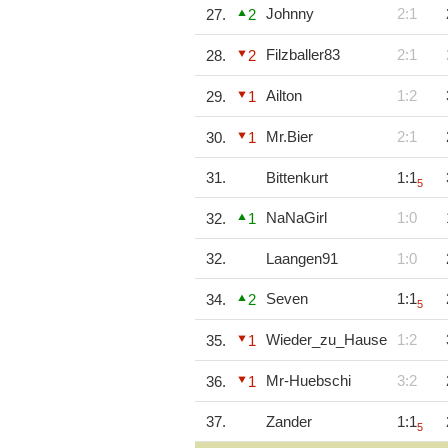
Johnny
2:1
27.
2
Filzballer83
2:1
28.
2
Ailton
1:2
29.
1
Mr.Bier
2:1
30.
1
31.
Bittenkurt
1:1
5
NaNaGirl
1:0
32.
1
32.
Laangen91
1:0
Seven
1:1
34.
2
5
Wieder_zu_Hause
1:2
35.
1
Mr-Huebschi
3:2
36.
1
37.
Zander
1:1
5