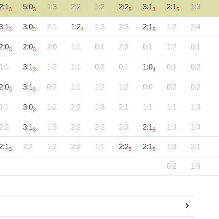
2:1
5:0
1:3
2:2
1:2
2:2
3:1
2:1
1:3
3
3
5
3
5
3:1
3:0
2:1
1:2
1:3
2:3
2:1
1:2
2:4
3
3
4
5
2:0
2:0
2:0
1:1
0:1
2:3
0:1
1:2
0:1
3
3
1:1
3:1
1:2
1:1
0:2
0:1
1:0
0:1
0:2
3
4
2:0
3:1
0:2
1:1
1:2
1:2
0:0
0:2
0:2
3
3
1:1
3:0
1:2
2:2
1:3
2:1
1:1
1:1
1:3
3
2:2
3:1
1:3
2:2
2:2
2:3
2:1
1:3
1:3
3
5
2:1
2:2
1:2
2:2
1:1
2:2
2:1
1:3
2:1
3
5
5
0:2
1:3