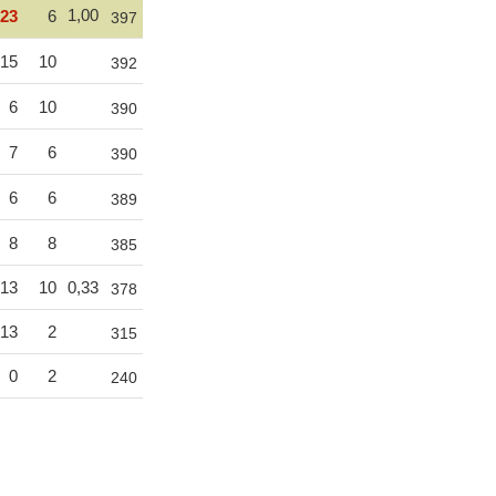
1,00
23
6
397
15
10
392
6
10
390
7
6
390
6
6
389
8
8
385
13
10
0,33
378
13
2
315
0
2
240