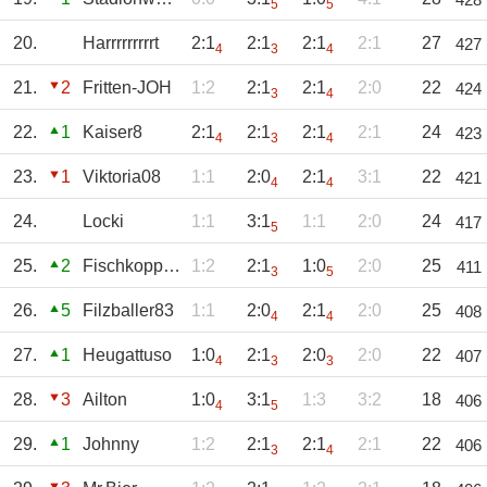
5
5
20.
Harrrrrrrrrt
2:1
2:1
2:1
2:1
27
427
4
3
4
21.
2
Fritten-JOH
1:2
2:1
2:1
2:0
22
424
3
4
22.
1
Kaiser8
2:1
2:1
2:1
2:1
24
423
4
3
4
23.
1
Viktoria08
1:1
2:0
2:1
3:1
22
421
4
4
24.
Locki
1:1
3:1
1:1
2:0
24
417
5
25.
2
Fischkopp81
1:2
2:1
1:0
2:0
25
411
3
5
26.
5
Filzballer83
1:1
2:0
2:1
2:0
25
408
4
4
27.
1
Heugattuso
1:0
2:1
2:0
2:0
22
407
4
3
3
28.
3
Ailton
1:0
3:1
1:3
3:2
18
406
4
5
29.
1
Johnny
1:2
2:1
2:1
2:1
22
406
3
4