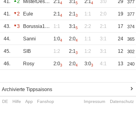
41.
2
MisterDesaster
2:1
3:1
2:1
3:0
29
377
4
5
4
41.
2
Eule
2:1
2:1
1:1
2:0
19
377
4
3
43.
3
Borussia1900
1:1
3:1
2:2
2:1
17
374
5
44.
Sanni
1:0
2:0
1:1
3:1
24
365
4
4
45.
SIB
1:2
2:1
1:2
3:1
12
302
3
46.
Rosy
2:0
2:0
3:0
4:1
13
240
3
4
3
Archivierte Tippsaisons
DE
Hilfe
App
Fanshop
Impressum
Datenschutz