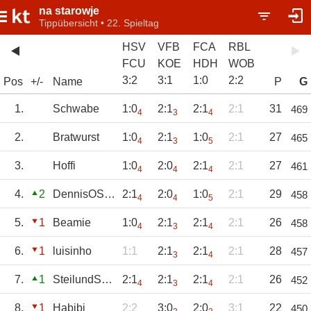
na starowje
Tippübersicht • 22. Spieltag
HSV
VFB
FCA
RBL
FCU
KOE
HDH
WOB
3
:
2
3
:
1
1
:
0
2
:
2
Pos
+/-
Name
P
G
1.
Schwabe
1:0
2:1
2:1
2:1
31
469
4
3
4
2.
Bratwurst
1:0
2:1
1:0
2:1
27
465
4
3
5
3.
Hoffi
1:0
2:0
2:1
2:1
27
461
4
4
4
4.
2
DennisOS1899
2:1
2:0
1:0
2:1
29
458
4
4
5
5.
1
Beamie
1:0
2:1
2:1
2:1
26
458
4
3
4
6.
1
luisinho
1:1
2:1
2:1
2:1
28
457
3
4
7.
1
SteilundSchnell
2:1
2:1
2:1
2:1
26
452
4
3
4
8.
1
Habibi
2:2
3:0
2:0
3:1
22
450