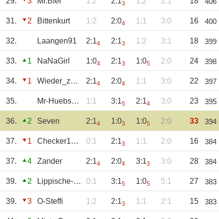
29.
3
Mr.Bier
1:2
2:1
1:2
2:1
18
406
3
31.
2
Bittenkurt
1:2
2:0
1:1
3:0
16
400
4
32.
Laangen91
2:1
2:1
1:2
3:1
18
399
4
3
33.
1
NaNaGirl
1:0
2:1
1:0
2:0
24
398
4
3
5
34.
1
Wieder_zu_Hause
2:1
2:0
1:1
3:0
22
397
4
4
35.
Mr-Huebschi
1:1
3:1
2:1
3:0
23
395
5
4
36.
2
Seven
2:1
1:0
1:0
2:0
33
394
4
3
5
37.
1
Checker1904
0:1
2:1
1:1
2:0
16
384
3
37.
4
Zander
2:1
2:0
3:1
3:0
28
384
4
4
3
39.
2
Lippische-Rose
0:1
3:1
1:0
5:1
27
383
5
5
39.
3
O-Steffi
1:2
2:1
1:1
2:1
15
383
3