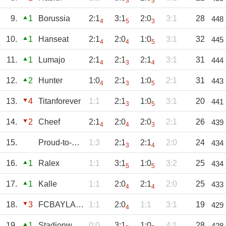
3
3
9.
1
Borussia
2:1
3:1
2:0
3:1
28
448
4
5
3
10.
1
Hanseat
2:1
2:0
1:0
3:1
32
445
4
4
5
11.
1
Lumajo
2:1
2:1
2:1
3:1
31
444
4
3
4
12.
2
Hunter
1:0
2:1
1:0
2:1
31
443
4
3
5
13.
4
Titanforever
1:1
2:1
1:0
3:1
20
441
3
5
14.
2
Cheef
2:1
2:0
2:0
2:1
26
439
4
4
3
15.
Proud-to-be-S04
1:3
2:1
2:1
2:0
24
434
3
4
16.
1
Ralex
1:1
3:1
1:0
3:2
25
434
5
5
17.
1
Kalle
1:1
2:0
2:1
2:0
25
433
4
4
18.
3
FCBAYLAND
1:1
2:0
1:1
3:1
19
429
4
19.
1
Stadionwurst
0:0
3:1
1:0
4:1
28
428