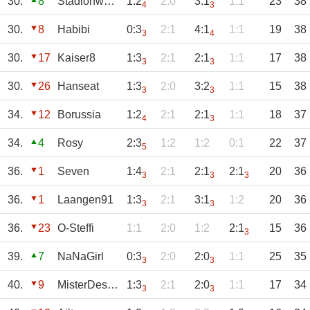
30.
8
Stadionwurst
1:2
2:0
3:1
1:1
23
38
4
3
30.
8
Habibi
0:3
2:1
4:1
1:1
19
38
3
4
30.
17
Kaiser8
1:3
2:1
2:1
1:1
17
38
3
3
30.
26
Hanseat
1:3
2:0
3:2
1:1
15
38
3
3
34.
12
Borussia
1:2
2:1
2:1
1:1
18
37
4
3
34.
4
Rosy
2:3
1:2
1:2
0:1
22
37
5
36.
1
Seven
1:4
2:1
2:1
2:1
20
36
3
3
3
36.
1
Laangen91
1:3
2:1
3:1
1:2
20
36
3
3
36.
23
O-Steffi
1:1
2:0
1:2
2:1
15
36
3
39.
7
NaNaGirl
0:3
2:0
2:0
1:1
25
35
3
3
40.
9
MisterDesaster
1:3
2:1
2:0
1:1
17
34
3
3