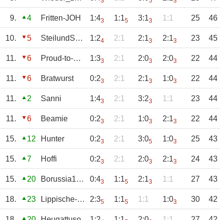
3
5
3
9.
4
Fritten-JOH
1:4
1:1
3:1
1:1
25
46
3
5
3
10.
5
SteilundSchnell
1:2
2:1
2:1
2:1
23
45
4
3
3
11.
6
Proud-to-be-S04
1:3
2:1
2:0
2:0
22
44
3
3
3
11.
6
Bratwurst
0:2
2:1
2:1
1:0
22
44
3
3
3
11.
2
Sanni
1:4
2:1
3:2
1:1
23
44
3
3
11.
6
Beamie
0:2
2:1
1:0
2:1
22
44
3
3
3
15.
12
Hunter
0:2
2:1
3:0
1:0
25
43
3
5
3
15.
7
Hoffi
0:2
2:1
2:0
2:1
24
43
3
3
3
15.
20
Borussia1900
0:4
1:1
2:1
1:1
27
43
3
5
3
18.
23
Lippische-Rose
2:3
1:1
1:1
1:0
30
42
5
5
3
18.
20
Heugattuso
1:2
1:1
2:0
1:1
27
42