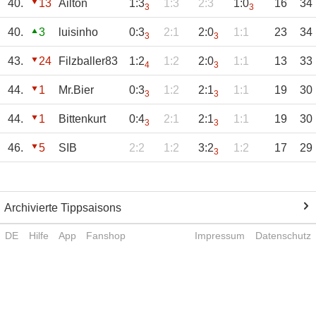
40.
13
Ailton
1:3
1:3
2:3
1:0
16
34
3
3
40.
3
luisinho
0:3
2:1
2:0
1:1
23
34
3
3
43.
24
Filzballer83
1:2
1:2
2:0
1:1
13
33
4
3
44.
1
Mr.Bier
0:3
1:2
2:1
1:1
19
30
3
3
44.
1
Bittenkurt
0:4
2:1
2:1
1:1
19
30
3
3
46.
5
SIB
2:2
1:2
3:2
1:2
17
29
3
Archivierte Tippsaisons
DE
Hilfe
App
Fanshop
Impressum
Datenschutz