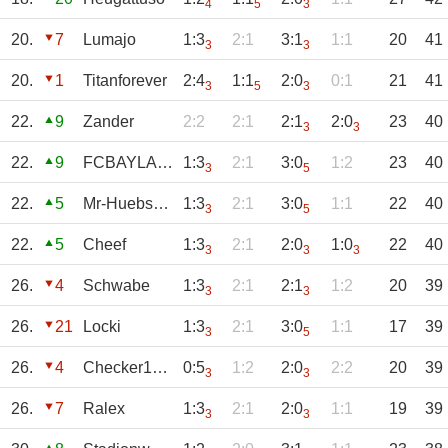
4
5
3
20.
7
Lumajo
1:3
2:1
3:1
1:1
20
41
3
3
20.
1
Titanforever
2:4
1:1
2:0
0:1
21
41
3
5
3
22.
9
Zander
2:2
2:1
2:1
2:0
23
40
3
3
22.
9
FCBAYLAND
1:3
2:1
3:0
1:2
23
40
3
5
22.
5
Mr-Huebschi
1:3
2:1
3:0
1:1
22
40
3
5
22.
5
Cheef
1:3
2:1
2:0
1:0
22
40
3
3
3
26.
4
Schwabe
1:3
2:1
2:1
1:2
20
39
3
3
26.
21
Locki
1:3
2:1
3:0
1:1
17
39
3
5
26.
4
Checker1904
0:5
1:2
2:0
2:2
20
39
3
3
26.
7
Ralex
1:3
2:1
2:0
1:1
19
39
3
3