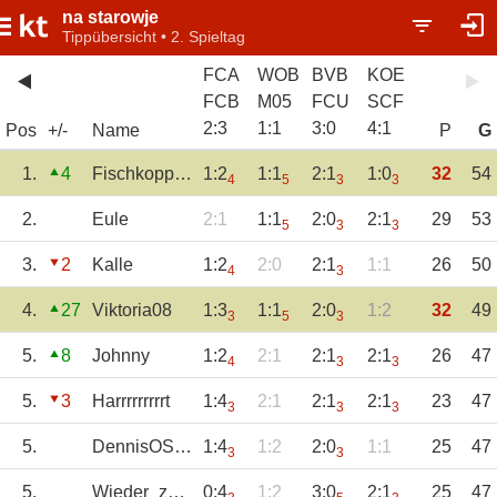
na starowje
Tippübersicht • 2. Spieltag
FCA
WOB
BVB
KOE
FCB
M05
FCU
SCF
2
:
3
1
:
1
3
:
0
4
:
1
Pos
+/-
Name
P
G
1.
4
Fischkopp81
1:2
1:1
2:1
1:0
32
54
4
5
3
3
2.
Eule
2:1
1:1
2:0
2:1
29
53
5
3
3
3.
2
Kalle
1:2
2:0
2:1
1:1
26
50
4
3
4.
27
Viktoria08
1:3
1:1
2:0
1:2
32
49
3
5
3
5.
8
Johnny
1:2
2:1
2:1
2:1
26
47
4
3
3
5.
3
Harrrrrrrrrt
1:4
2:1
2:1
2:1
23
47
3
3
3
5.
DennisOS1899
1:4
1:2
2:0
1:1
25
47
3
3
5.
Wieder_zu_Hause
0:4
1:2
3:0
2:1
25
47