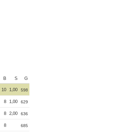
B
S
G
10
1,00
598
8
1,00
629
8
2,00
636
8
685