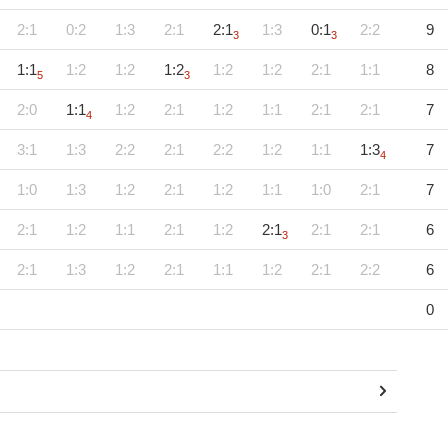
2:1
0:2
1:3
2:1
2:1
1:3
0:1
2:2
9
3
3
1:1
1:2
1:2
1:2
1:2
1:2
2:1
1:1
8
5
3
2:0
1:1
1:2
2:1
1:2
1:1
2:1
2:1
7
4
3:1
1:3
2:2
2:1
2:2
1:2
1:1
1:3
7
4
1:0
1:3
1:2
2:1
1:2
1:1
1:0
2:1
7
2:1
1:2
1:1
2:1
1:2
2:1
2:1
2:1
6
3
2:1
1:3
1:2
2:1
1:1
1:2
2:1
2:2
6
0