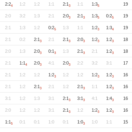
2:2
1:2
1:2
1:1
2:1
1:1
1:3
19
4
3
5
2:0
3:2
1:3
2:1
2:0
2:1
1:3
0:2
19
3
3
5
5
2:1
1:3
1:2
0:2
1:3
1:1
1:2
1:3
19
5
3
4
2:1
0:2
2:1
2:1
2:1
2:0
1:2
1:2
18
3
3
3
3
3
2:0
1:3
2:0
0:1
1:3
2:1
2:1
1:2
18
3
3
3
3
2:1
1:1
2:0
4:1
2:0
2:2
3:2
3:1
17
4
3
3
2:1
1:2
1:2
1:2
1:2
1:2
1:2
1:2
16
3
3
3
2:1
1:2
2:1
2:1
1:2
2:1
1:1
1:2
16
3
3
3
3:1
1:2
1:3
3:1
2:1
3:1
4:1
1:4
16
3
3
3
2:0
1:2
1:2
3:1
2:1
1:2
1:2
1:2
16
3
3
3
1:1
0:1
0:1
1:0
0:1
1:0
1:0
1:1
15
5
3