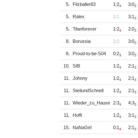
5.
Filzballer83
1:2
3:0
4
3
5.
Ralex
2:1
3:1
3
5.
Titanforever
1:2
2:0
4
3
8.
Borussia
2:2
3:0
3
8.
Proud-to-be-S04
0:2
3:0
3
3
10.
SIB
1:2
2:1
4
3
11.
Johnny
1:2
2:1
4
3
11.
SteilundSchnell
1:2
2:1
4
3
11.
Wieder_zu_Hause
2:3
4:3
4
3
11.
Hoffi
1:2
3:1
4
3
15.
NaNaGirl
0:1
2:1
4
3