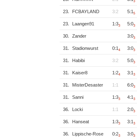
3
23.
FCBAYLAND
3:2
5:1
5
23.
Laangen91
1:3
5:0
3
3
30.
Zander
3:0
3
31.
Stadionwurst
0:1
3:0
4
3
31.
Habibi
3:2
5:0
3
31.
Kaiser8
1:2
3:1
4
3
31.
MisterDesaster
1:1
6:0
3
31.
Sanni
1:3
4:1
3
3
36.
Locki
1:1
2:0
3
36.
Hanseat
1:3
3:1
3
3
36.
Lippische-Rose
0:2
3:0
3
3