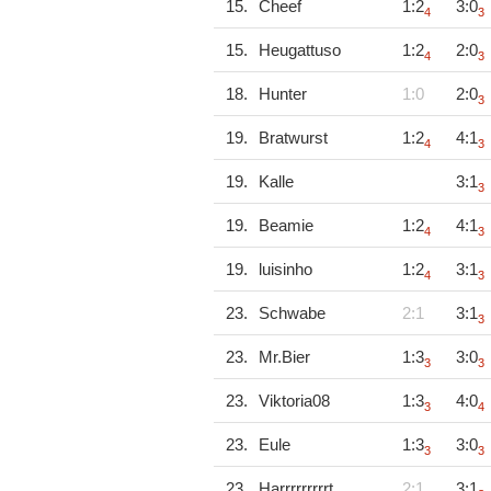
15.
Cheef
1:2
3:0
4
3
15.
Heugattuso
1:2
2:0
4
3
18.
Hunter
1:0
2:0
3
19.
Bratwurst
1:2
4:1
4
3
19.
Kalle
3:1
3
19.
Beamie
1:2
4:1
4
3
19.
luisinho
1:2
3:1
4
3
23.
Schwabe
2:1
3:1
3
23.
Mr.Bier
1:3
3:0
3
3
23.
Viktoria08
1:3
4:0
3
4
23.
Eule
1:3
3:0
3
3
23.
Harrrrrrrrrt
2:1
3:1