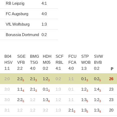
RB Leipzig
4
:
1
FC Augsburg
4
:
0
VfL Wolfsburg
1
:
3
Borussia Dortmund
0
:
2
B04
SGE
BMG
HDH
SCF
FCU
STP
SVW
HSV
VFB
TSG
M05
RBL
FCA
WOB
BVB
1
:
1
2
:
2
4
:
0
0
:
2
4
:
1
4
:
0
1
:
3
0
:
2
P
2:0
2:2
2:1
1:2
0:2
1:1
0:1
0:2
26
5
3
3
3
5
3:0
1:1
2:1
0:1
1:3
0:1
1:2
1:4
23
4
3
3
3
3
3:0
2:2
1:2
1:3
1:2
1:1
1:3
1:2
23
5
4
5
3
3:1
1:2
1:2
3:2
1:3
2:1
1:3
1:3
20
3
5
4