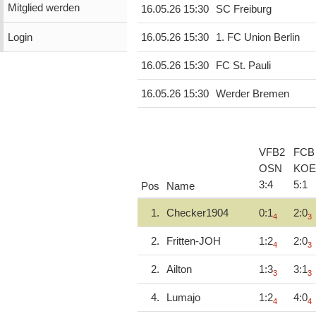
Mitglied werden
16.05.26 15:30
SC Freiburg
Login
16.05.26 15:30
1. FC Union Berlin
16.05.26 15:30
FC St. Pauli
16.05.26 15:30
Werder Bremen
VFB2
FCB
OSN
KOE
3
:
4
5
:
1
Pos
Name
1.
Checker1904
0:1
2:0
4
3
2.
Fritten-JOH
1:2
2:0
4
3
2.
Ailton
1:3
3:1
3
3
4.
Lumajo
1:2
4:0
4
4