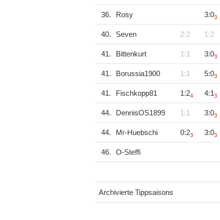
36.
Rosy
3:0
3
40.
Seven
2:2
1:2
41.
Bittenkurt
1:1
3:0
3
41.
Borussia1900
1:1
5:0
3
41.
Fischkopp81
1:2
4:1
4
3
44.
DennisOS1899
1:1
3:0
3
44.
Mr-Huebschi
0:2
3:0
3
3
46.
O-Steffi
Archivierte Tippsaisons