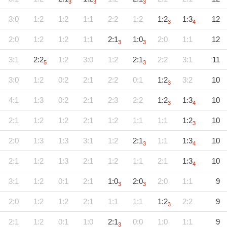
3
3
3
3:0
1:2
1:2
1:1
2:2
1:2
1:2
1:3
12
3
4
2:0
1:2
1:2
1:1
2:1
1:0
2:0
1:1
12
3
3
3:1
2:2
1:2
3:0
1:2
2:1
2:2
3:1
11
5
3
3:0
1:2
0:2
2:1
2:2
0:1
1:2
3:2
10
3
4:1
1:3
0:2
2:1
2:3
2:2
1:2
1:3
10
3
4
2:1
1:2
1:2
2:1
1:2
1:1
1:1
1:2
10
3
2:0
1:3
1:3
3:1
1:2
2:1
1:1
1:3
10
3
4
2:1
1:2
1:3
2:1
1:2
1:1
2:1
1:3
10
4
3:1
1:2
0:1
2:1
1:0
2:0
2:0
1:1
9
3
3
2:0
1:2
1:2
2:1
1:1
1:1
1:2
2:2
9
3
2:1
1:2
0:1
1:0
2:1
0:0
1:0
1:1
9
3