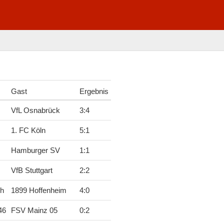
Gast
Ergebnis
VfL Osnabrück
3
:
4
1. FC Köln
5
:
1
Hamburger SV
1
:
1
VfB Stuttgart
2
:
2
ch
1899 Hoffenheim
4
:
0
46
FSV Mainz 05
0
:
2