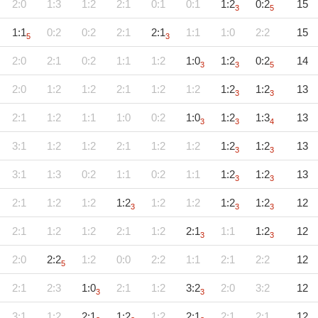
2:0
1:3
1:2
2:1
0:1
0:1
1:2
0:2
15
3
5
1:1
0:2
0:2
2:1
2:1
1:1
1:0
2:2
15
5
3
2:0
2:1
0:2
1:1
1:2
1:0
1:2
0:2
14
3
3
5
2:0
1:2
1:2
2:1
1:2
1:2
1:2
1:2
13
3
3
2:1
1:2
1:1
1:0
0:2
1:0
1:2
1:3
13
3
3
4
3:1
1:2
1:2
2:1
1:2
1:2
1:2
1:2
13
3
3
3:1
1:3
0:2
1:1
0:2
1:1
1:2
1:2
13
3
3
2:1
1:2
1:2
1:2
1:2
1:2
1:2
1:2
12
3
3
3
2:1
1:2
1:2
2:1
1:2
2:1
1:1
1:2
12
3
3
2:0
2:2
1:2
0:0
2:2
1:1
2:1
2:2
12
5
2:1
2:3
1:0
2:1
1:2
3:2
2:0
3:2
12
3
3
3:1
1:2
2:1
1:2
1:2
2:1
2:1
2:1
12