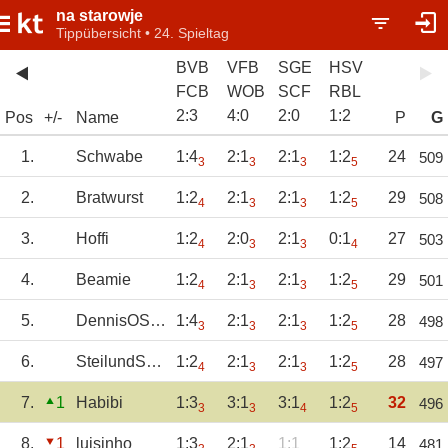
na starowje
Tippübersicht • 24. Spieltag
BVB
VFB
SGE
HSV
FCB
WOB
SCF
RBL
2
:
3
4
:
0
2
:
0
1
:
2
Pos
+/-
Name
P
G
1.
Schwabe
1:4
2:1
2:1
1:2
24
509
3
3
3
5
2.
Bratwurst
1:2
2:1
2:1
1:2
29
508
4
3
3
5
3.
Hoffi
1:2
2:0
2:1
0:1
27
503
4
3
3
4
4.
Beamie
1:2
2:1
2:1
1:2
29
501
4
3
3
5
5.
DennisOS1899
1:4
2:1
2:1
1:2
28
498
3
3
3
5
6.
SteilundSchnell
1:2
2:1
2:1
1:2
28
497
4
3
3
5
7.
1
Habibi
1:3
3:1
3:1
1:2
32
496
3
3
4
5
8.
1
luisinho
1:3
2:1
1:1
1:2
14
481