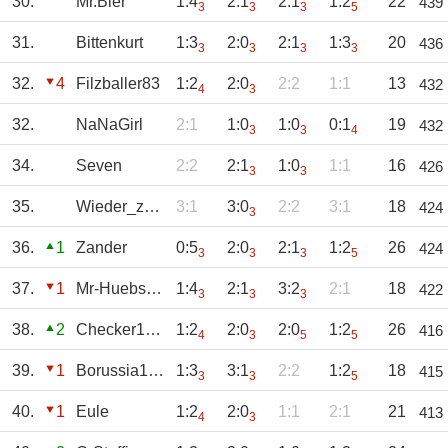
30.
Mr.Bier
1:4
2:1
2:1
1:2
22
439
3
3
3
5
31.
Bittenkurt
1:3
2:0
2:1
1:3
20
436
3
3
3
3
32.
4
Filzballer83
1:2
2:0
2:2
1:1
13
432
4
3
32.
NaNaGirl
2:1
1:0
1:0
0:1
19
432
3
3
4
34.
Seven
2:2
2:1
1:0
1:1
16
426
3
3
35.
Wieder_zu_Hause
3:1
3:0
2:2
3:1
18
424
3
36.
1
Zander
0:5
2:0
2:1
1:2
26
424
3
3
3
5
37.
1
Mr-Huebschi
1:4
2:1
3:2
2:1
18
422
3
3
3
38.
2
Checker1904
1:2
2:0
2:0
1:2
26
416
4
3
5
5
39.
1
Borussia1900
1:3
3:1
2:2
1:2
18
415
3
3
5
40.
1
Eule
1:2
2:0
1:1
2:1
21
413
4
3