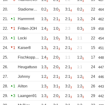
3
3
3
20.
Stadionwurst
0:2
3:0
3:1
0:2
22
464
3
3
4
3
21.
1
Harrrrrrrrrt
1:3
2:1
2:1
1:2
24
462
3
3
3
5
22.
1
Fritten-JOH
1:4
1:0
2:3
0:3
19
458
3
3
3
23.
1
Locki
1:2
1:0
3:1
1:1
22
454
4
3
4
24.
1
Kaiser8
1:3
2:1
2:1
2:1
15
451
3
3
3
25.
Fischkopp81
1:4
2:0
1:1
1:2
17
448
3
3
5
26.
Heugattuso
1:3
2:0
2:1
1:1
24
447
3
3
3
27.
Johnny
1:2
2:1
2:1
1:2
24
446
4
3
3
5
28.
1
Ailton
1:3
3:1
3:2
1:2
26
443
3
3
3
5
29.
3
Laangen91
1:3
2:0
2:1
1:3
29
442
3
3
3
3