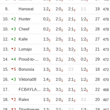
3
3
5
9.
Hanseat
1:2
2:0
2:1
1:1
19
478
4
3
3
10.
2
Hunter
0:2
2:1
2:1
1:2
27
478
3
3
3
5
10.
3
Cheef
0:2
2:0
2:1
1:2
28
478
3
3
3
5
12.
2
Kalle
1:3
2:0
2:1
1:2
27
475
3
3
3
5
13.
2
Lumajo
1:3
3:1
3:2
1:3
21
473
3
3
3
3
14.
4
Proud-to-be-S04
0:3
2:1
2:0
0:2
29
472
3
3
5
3
15.
5
Borussia
1:3
3:1
2:2
1:2
18
472
3
3
5
16.
3
Viktoria08
1:4
2:0
2:1
1:2
28
470
3
3
3
5
17.
FCBAYLAND
2:3
3:1
2:1
1:2
22
468
5
3
3
5
18.
2
Ralex
1:3
2:0
2:1
3:2
20
467
3
3
3
18.
3
Titanforever
1:3
2:1
2:2
1:3
19
467