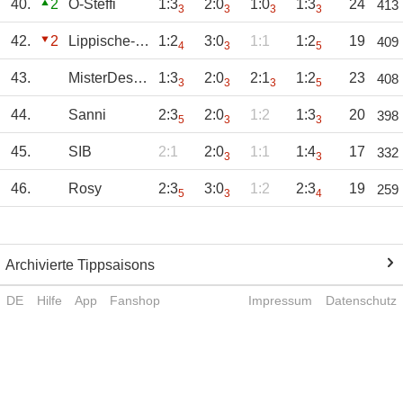
40.
2
O-Steffi
1:3
2:0
1:0
1:3
24
413
3
3
3
3
42.
2
Lippische-Rose
1:2
3:0
1:1
1:2
19
409
4
3
5
43.
MisterDesaster
1:3
2:0
2:1
1:2
23
408
3
3
3
5
44.
Sanni
2:3
2:0
1:2
1:3
20
398
5
3
3
45.
SIB
2:1
2:0
1:1
1:4
17
332
3
3
46.
Rosy
2:3
3:0
1:2
2:3
19
259
5
3
4
Archivierte Tippsaisons
DE
Hilfe
App
Fanshop
Impressum
Datenschutz