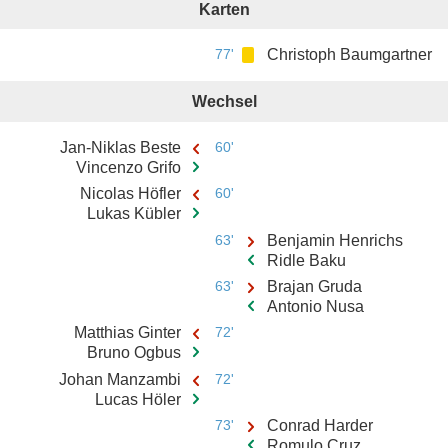
Karten
77'
Christoph Baumgartner
Wechsel
Jan-Niklas Beste
60'
Vincenzo Grifo
Nicolas Höfler
60'
Lukas Kübler
63'
Benjamin Henrichs
Ridle Baku
63'
Brajan Gruda
Antonio Nusa
Matthias Ginter
72'
Bruno Ogbus
Johan Manzambi
72'
Lucas Höler
73'
Conrad Harder
Romulo Cruz