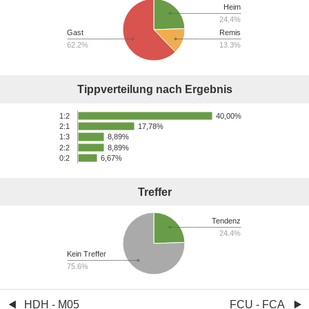
Heim
24.4%
Gast
Remis
62.2%
13.3%
Tippverteilung nach Ergebnis
40,00%
1:2
17,78%
2:1
8,89%
1:3
2:2
8,89%
0:2
6,67%
Treffer
Tendenz
24.4%
Kein Treffer
75.6%
HDH - M05
FCU - FCA