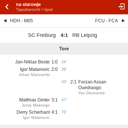
na starowje
Tippübersicht • Spiel
HDH - M05
FCU - FCA
SC Freiburg
4
:
1
RB Leipzig
Tore
Jan-Niklas Beste
1
:
0
24'
Igor Matanovic
2
:
0
26'
Johan Manzambi
33'
2
:
1
Forzan Assan
Ouedraogo
Yan Diomande
Matthias Ginter
3
:
1
47'
Jordy Makengo
Derry Scherhant
4
:
1
75'
Igor Matanovic