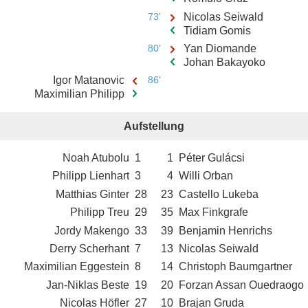
73'
Nicolas Seiwald
Tidiam Gomis
80'
Yan Diomande
Johan Bakayoko
Igor Matanovic
86'
Maximilian Philipp
Aufstellung
Noah Atubolu
1
1
Péter Gulácsi
Philipp Lienhart
3
4
Willi Orban
Matthias Ginter
28
23
Castello Lukeba
Philipp Treu
29
35
Max Finkgrafe
Jordy Makengo
33
39
Benjamin Henrichs
Derry Scherhant
7
13
Nicolas Seiwald
Maximilian Eggestein
8
14
Christoph Baumgartner
Jan-Niklas Beste
19
20
Forzan Assan Ouedraogo
Nicolas Höfler
27
10
Brajan Gruda