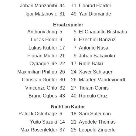
Johan Manzambi
44
11
Conrad Harder
Igor Matanovic
31
49
Yan Diomande
Ersatzspieler
Anthony Jung
5
5
El Chadaille Bitshiabu
Lucas Höler
9
6
Ezechiel Banzuzi
Lukas Kübler
17
7
Antonio Nusa
Florian Müller
21
9
Johan Bakayoko
Cyriaque Irie
22
17
Ridle Baku
Maximilian Philipp
26
24
Xaver Schlager
Christian Günter
30
26
Maarten Vandevoordt
Vincenzo Grifo
32
27
Tidiam Gomis
Bruno Ogbus
43
40
Romulo Cruz
Nicht im Kader
Patrick Osterhage
6
18
Sani Suleiman
Yuito Suzuki
14
21
Ayodele Thomas
Max Rosenfelder
37
25
Leopold Zingerle