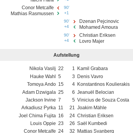
Conor Metcalfe
90'
+1
Mathias Rasmussen
90'
Dzenan Pejcinovic
+4
Mohamed Amoura
90'
Christian Eriksen
+4
Lovro Majer
Aufstellung
Nikola Vasilj
22
1
Kamil Grabara
Hauke Wahl
5
3
Denis Vavro
Tomoya Ando
15
4
Konstantinos Koulierakis
Adam Dzwigala
25
6
Jeanuël Belocian
Jackson Irvine
7
5
Vinicius de Souza Costa
Arkadiusz Pyrka
11
21
Joakim Mähle
Joel Chima Fujita
16
24
Christian Eriksen
Louis Oppie
23
26
Saël Kumbedi
Conor Metcalfe
24
32
Mattias Svanberg