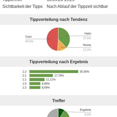
Sichtbarkeit der Tipps
Nach Ablauf der Tippzeit sichtbar
Tippverteilung nach Tendenz
Heim
Gast
37.8%
48.9%
Remis
13.3%
Tippverteilung nach Ergebnis
35,56%
1:2
17,78%
2:1
11,11%
1:1
1:0
8,89%
1:3
8,89%
Treffer
Ergebnis
8.9%