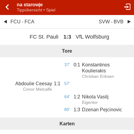
na starowje
Tippübersicht • Spiel
FCU - FCA
SVW - BVB
FC St. Pauli
1
:
3
VfL Wolfsburg
Tore
37'
0
:
1
Konstantinos
Koulierakis
Christian Eriksen
Abdoulie Ceesay
1
:
1
57'
Conor Metcalfe
64'
1
:
2
Nikola Vasilj
Eigentor
80'
1
:
3
Dzenan Pejcinovic
Karten