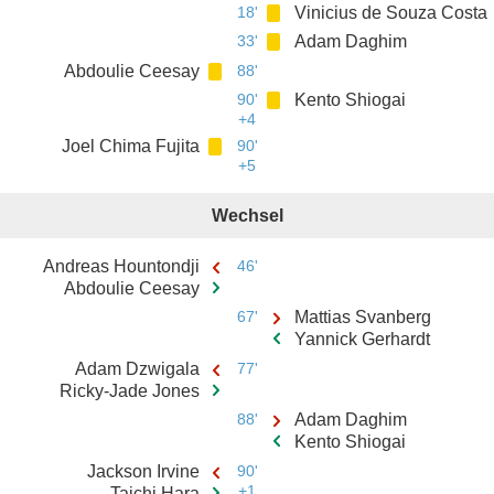
18'
Vinicius de Souza Costa
33'
Adam Daghim
Abdoulie Ceesay
88'
90'
Kento Shiogai
+4
Joel Chima Fujita
90'
+5
Wechsel
Andreas Hountondji
46'
Abdoulie Ceesay
67'
Mattias Svanberg
Yannick Gerhardt
Adam Dzwigala
77'
Ricky-Jade Jones
88'
Adam Daghim
Kento Shiogai
Jackson Irvine
90'
+1
Taichi Hara