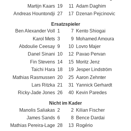
Martijn Kaars
19
11
Adam Daghim
Andreas Hountondji
27
17
Dzenan Pejcinovic
Ersatzspieler
Ben Alexander Voll
1
7
Kento Shiogai
Karol Mets
3
9
Mohamed Amoura
Abdoulie Ceesay
9
10
Lovro Majer
Danel Sinani
10
12
Pavao Pervan
Fin Stevens
14
15
Moritz Jenz
Taichi Hara
18
19
Jesper Lindström
Mathias Rasmussen
20
25
Aaron Zehnter
Lars Ritzka
21
31
Yannick Gerhardt
Ricky-Jade Jones
26
40
Kevin Paredes
Nicht im Kader
Manolis Saliakas
2
2
Kilian Fischer
James Sands
6
8
Bence Dardai
Mathias Pereira-Lage
28
13
Rogério