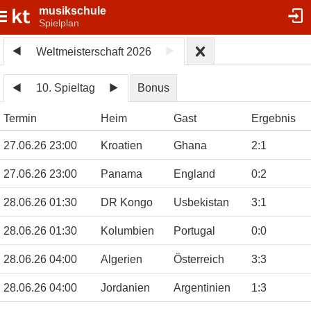
musikschule
Spielplan
Weltmeisterschaft 2026
10. Spieltag
Bonus
Termin
Heim
Gast
Ergebnis
27.06.26 23:00
Kroatien
Ghana
2
:
1
27.06.26 23:00
Panama
England
0
:
2
28.06.26 01:30
DR Kongo
Usbekistan
3
:
1
28.06.26 01:30
Kolumbien
Portugal
0
:
0
28.06.26 04:00
Algerien
Österreich
3
:
3
28.06.26 04:00
Jordanien
Argentinien
1
:
3