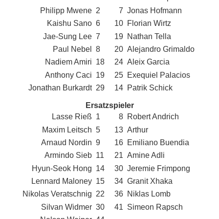
Philipp Mwene
2
7
Jonas Hofmann
Kaishu Sano
6
10
Florian Wirtz
Jae-Sung Lee
7
19
Nathan Tella
Paul Nebel
8
20
Alejandro Grimaldo
Nadiem Amiri
18
24
Aleix Garcia
Anthony Caci
19
25
Exequiel Palacios
Jonathan Burkardt
29
14
Patrik Schick
Ersatzspieler
Lasse Rieß
1
8
Robert Andrich
Maxim Leitsch
5
13
Arthur
Arnaud Nordin
9
16
Emiliano Buendia
Armindo Sieb
11
21
Amine Adli
Hyun-Seok Hong
14
30
Jeremie Frimpong
Lennard Maloney
15
34
Granit Xhaka
Nikolas Veratschnig
22
36
Niklas Lomb
Silvan Widmer
30
41
Simeon Rapsch