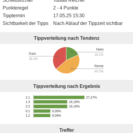
Schiedsrichter
Tobias Reichel
Punkteregel
2 - 4 Punkte
Tipptermin
17.05.25 15:30
Sichtbarkeit der Tipps
Nach Ablauf der Tippzeit sichtbar
Tippverteilung nach Tendenz
Heim
Gast
18.2%
36.4%
Remis
45.5%
Tippverteilung nach Ergebnis
27,27%
1:1
18,18%
1:3
18,18%
2:2
0:1
9,09%
1:2
9,09%
Treffer