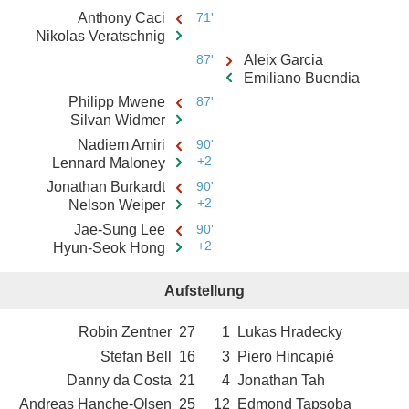
Anthony Caci
71'
Nikolas Veratschnig
87'
Aleix Garcia
Emiliano Buendia
Philipp Mwene
87'
Silvan Widmer
Nadiem Amiri
90'
+2
Lennard Maloney
Jonathan Burkardt
90'
+2
Nelson Weiper
Jae-Sung Lee
90'
+2
Hyun-Seok Hong
Aufstellung
Robin Zentner
27
1
Lukas Hradecky
Stefan Bell
16
3
Piero Hincapié
Danny da Costa
21
4
Jonathan Tah
Andreas Hanche-Olsen
25
12
Edmond Tapsoba