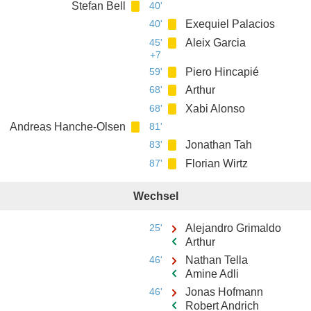
Stefan Bell
40'
40'
Exequiel Palacios
45'
Aleix Garcia
+7
59'
Piero Hincapié
68'
Arthur
68'
Xabi Alonso
Andreas Hanche-Olsen
81'
83'
Jonathan Tah
87'
Florian Wirtz
Wechsel
25'
Alejandro Grimaldo
Arthur
46'
Nathan Tella
Amine Adli
46'
Jonas Hofmann
Robert Andrich