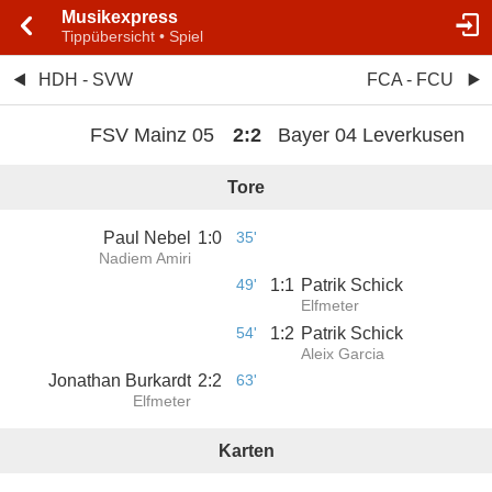
Musikexpress
Tippübersicht • Spiel
HDH - SVW
FCA - FCU
FSV Mainz 05
2
:
2
Bayer 04 Leverkusen
Tore
Paul Nebel
1
:
0
35'
Nadiem Amiri
49'
1
:
1
Patrik Schick
Elfmeter
54'
1
:
2
Patrik Schick
Aleix Garcia
Jonathan Burkardt
2
:
2
63'
Elfmeter
Karten