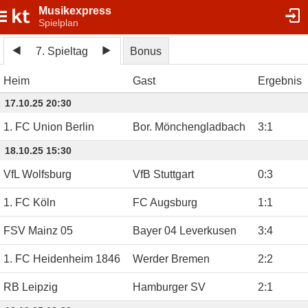
Musikexpress
Spielplan
7. Spieltag
Bonus
Heim
Gast
Ergebnis
17.10.25 20:30
1. FC Union Berlin
Bor. Mönchengladbach
3
:
1
18.10.25 15:30
VfL Wolfsburg
VfB Stuttgart
0
:
3
1. FC Köln
FC Augsburg
1
:
1
FSV Mainz 05
Bayer 04 Leverkusen
3
:
4
1. FC Heidenheim 1846
Werder Bremen
2
:
2
RB Leipzig
Hamburger SV
2
:
1