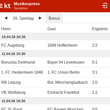
Musikexpress
Spielplan
29. Spieltag
Bonus
Heim
Gast
Ergebnis
10.04.26 20:30
FC Augsburg
1899 Hoffenheim
2
:
2
11.04.26 15:30
Borussia Dortmund
Bayer 04 Leverkusen
0
:
1
1. FC Heidenheim 1846
1. FC Union Berlin
3
:
1
RB Leipzig
Bor. Mönchengladbach
1
:
0
VfL Wolfsburg
Eintracht Frankfurt
1
:
2
11.04.26 18:30
FC St. Pauli
FC Bayern München
0
:
5