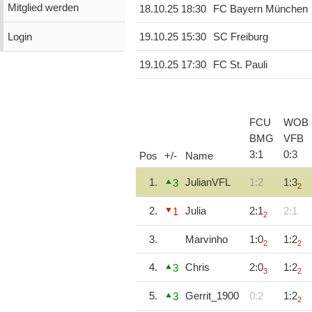
Mitglied werden
18.10.25 18:30
FC Bayern München
Login
19.10.25 15:30
SC Freiburg
19.10.25 17:30
FC St. Pauli
FCU
WOB
BMG
VFB
3
:
1
0
:
3
Pos
+/-
Name
1.
JulianVFL
1:2
1:3
3
2
2.
Julia
2:1
2:1
1
2
3.
Marvinho
1:0
1:2
2
2
4.
Chris
2:0
1:2
3
3
2
5.
Gerrit_1900
0:2
1:2
3
2