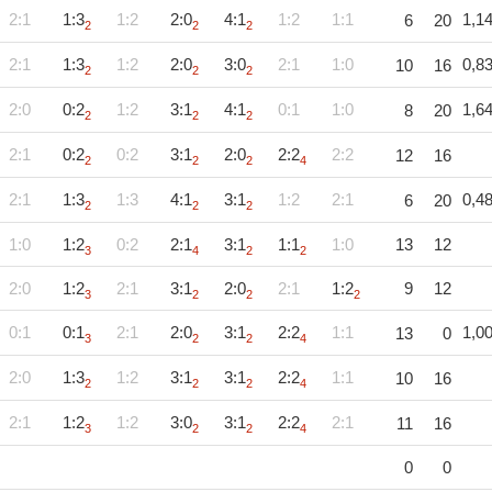
2:1
1:3
1:2
2:0
4:1
1:2
1:1
1,1
6
20
2
2
2
2:1
1:3
1:2
2:0
3:0
2:1
1:0
0,8
10
16
2
2
2
2:0
0:2
1:2
3:1
4:1
0:1
1:0
1,6
8
20
2
2
2
2:1
0:2
0:2
3:1
2:0
2:2
2:2
12
16
2
2
2
4
2:1
1:3
1:3
4:1
3:1
1:2
2:1
0,4
6
20
2
2
2
1:0
1:2
0:2
2:1
3:1
1:1
1:0
13
12
3
4
2
2
2:0
1:2
2:1
3:1
2:0
2:1
1:2
9
12
3
2
2
2
0:1
0:1
2:1
2:0
3:1
2:2
1:1
1,0
13
0
3
2
2
4
2:0
1:3
1:2
3:1
3:1
2:2
1:1
10
16
2
2
2
4
2:1
1:2
1:2
3:0
3:1
2:2
2:1
11
16
3
2
2
4
0
0