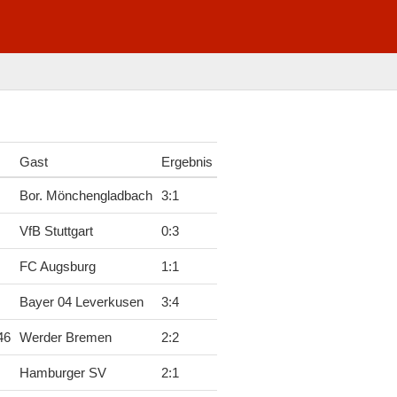
Gast
Ergebnis
Bor. Mönchengladbach
3
:
1
VfB Stuttgart
0
:
3
FC Augsburg
1
:
1
Bayer 04 Leverkusen
3
:
4
46
Werder Bremen
2
:
2
Hamburger SV
2
:
1