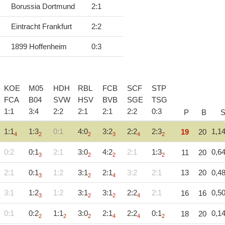
Borussia Dortmund
2
:
1
Eintracht Frankfurt
2
:
2
1899 Hoffenheim
0
:
3
KOE
M05
HDH
RBL
FCB
SCF
STP
FCA
B04
SVW
HSV
BVB
SGE
TSG
1
:
1
3
:
4
2
:
2
2
:
1
2
:
1
2
:
2
0
:
3
P
B
1:1
1:3
0:1
4:0
3:2
2:2
2:3
1,1
19
20
4
2
2
3
4
2
0:2
0:1
2:1
3:0
4:2
2:1
1:3
0,6
11
20
3
2
2
2
2:1
0:1
1:2
3:1
2:1
3:2
2:1
13
20
0,4
3
2
4
3:1
1:2
1:2
3:1
3:1
2:2
2:1
0,5
16
16
3
2
2
4
0:1
0:2
1:1
3:0
2:1
2:2
0:1
0,1
18
20
2
2
2
4
4
2