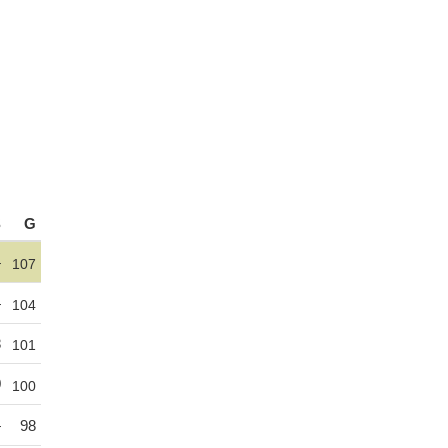
S
G
4
107
4
104
8
101
0
100
4
98