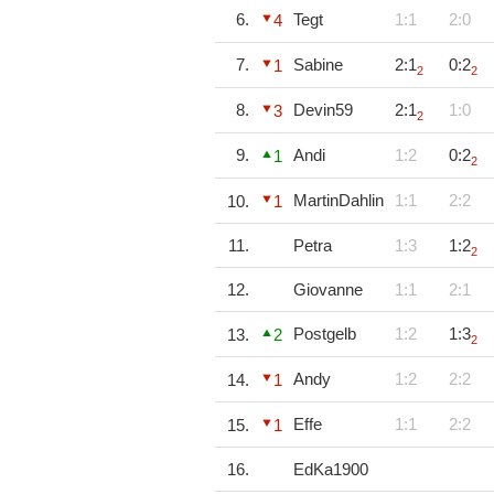
6.
Tegt
1:1
2:0
4
7.
Sabine
2:1
0:2
1
2
2
8.
Devin59
2:1
1:0
3
2
9.
Andi
1:2
0:2
1
2
MartinDahlin
1:1
2:2
10.
1
11.
Petra
1:3
1:2
2
12.
Giovanne
1:1
2:1
Postgelb
1:2
1:3
13.
2
2
Andy
1:2
2:2
14.
1
Effe
1:1
2:2
15.
1
16.
EdKa1900