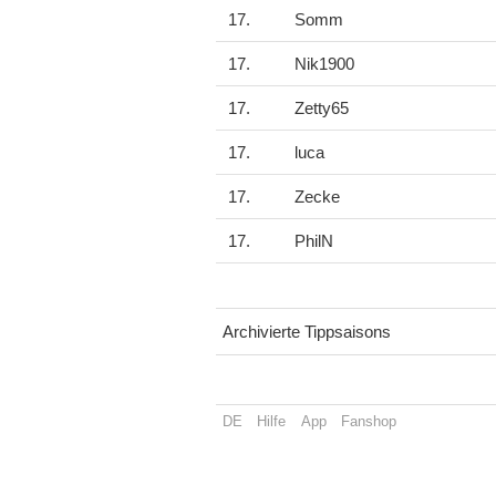
17.
Somm
17.
Nik1900
17.
Zetty65
17.
luca
17.
Zecke
17.
PhilN
Archivierte Tippsaisons
DE
Hilfe
App
Fanshop