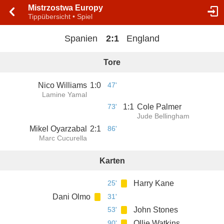
Mistrzostwa Europy
Tippübersicht • Spiel
Spanien
2
:
1
England
Tore
Nico Williams
1
:
0
47'
Lamine Yamal
73'
1
:
1
Cole Palmer
Jude Bellingham
Mikel Oyarzabal
2
:
1
86'
Marc Cucurella
Karten
25'
Harry Kane
Dani Olmo
31'
53'
John Stones
90'
Ollie Watkins