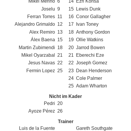
Mikel Merino
6
14
Ezri Konsa
Joselu
9
15
Lewis Dunk
Ferran Torres
11
16
Conor Gallagher
Alejandro Grimaldo
12
17
Ivan Toney
Alex Remiro
13
18
Anthony Gordon
Álex Baena
15
19
Ollie Watkins
Martin Zubimendi
18
20
Jarrod Bowen
Mikel Oyarzabal
21
21
Eberechi Eze
Jesus Navas
22
22
Joseph Gomez
Fermin Lopez
25
23
Dean Henderson
24
Cole Palmer
25
Adam Wharton
Nicht im Kader
Pedri
20
Ayoze Pérez
26
Trainer
Luis de la Fuente
Gareth Southgate