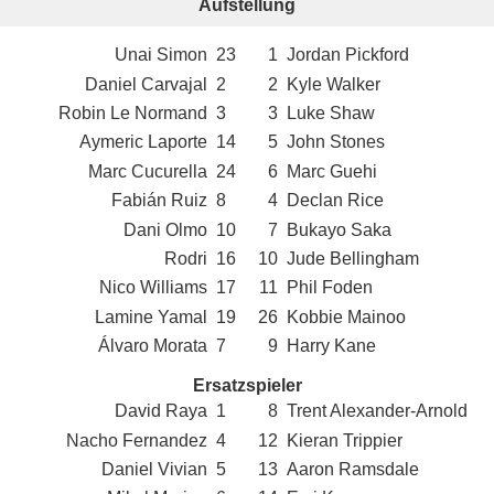
Aufstellung
Unai Simon
23
1
Jordan Pickford
Daniel Carvajal
2
2
Kyle Walker
Robin Le Normand
3
3
Luke Shaw
Aymeric Laporte
14
5
John Stones
Marc Cucurella
24
6
Marc Guehi
Fabián Ruiz
8
4
Declan Rice
Dani Olmo
10
7
Bukayo Saka
Rodri
16
10
Jude Bellingham
Nico Williams
17
11
Phil Foden
Lamine Yamal
19
26
Kobbie Mainoo
Álvaro Morata
7
9
Harry Kane
Ersatzspieler
David Raya
1
8
Trent Alexander-Arnold
Nacho Fernandez
4
12
Kieran Trippier
Daniel Vivian
5
13
Aaron Ramsdale