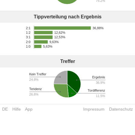
75.2%
Tippverteilung nach Ergebnis
36,88%
2:1
12,62%
1:2
12,53%
3:1
2:0
9,63%
1:0
5,63%
Treffer
Kein Treffer
Ergebnis
24.8%
36.9%
Tendenz
Tordifferenz
26.8%
11.5%
DE
Hilfe
App
Impressum
Datenschutz