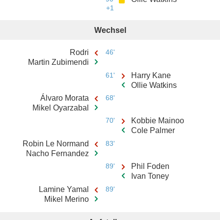
+1
Wechsel
Rodri
46'
Martin Zubimendi
61'
Harry Kane
Ollie Watkins
Álvaro Morata
68'
Mikel Oyarzabal
70'
Kobbie Mainoo
Cole Palmer
Robin Le Normand
83'
Nacho Fernandez
89'
Phil Foden
Ivan Toney
Lamine Yamal
89'
Mikel Merino