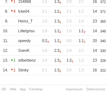
7.
1
154868
1:1
1:3
2:0
2:1
16
372
4
8.
4
Icke04
2:1
1:2
2:1
1:2
14
371
4
9.
Heinz_T
1:0
1:3
2:0
1:0
23
365
4
10.
Littelgrisu
1:0
1:2
1:0
1:1
14
348
4
2
11.
speedy
0:2
1:2
0:0
1:1
20
340
4
4
2
12.
SvenK
1:0
2:3
1:0
2:1
14
330
4
13.
1
silberbenz
1:0
1:3
1:2
1:2
23
326
4
5
14.
1
Stinky
2:1
1:3
3:0
1:3
16
322
4
DE
Hilfe
App
Fanshop
Impressum
Datenschutz