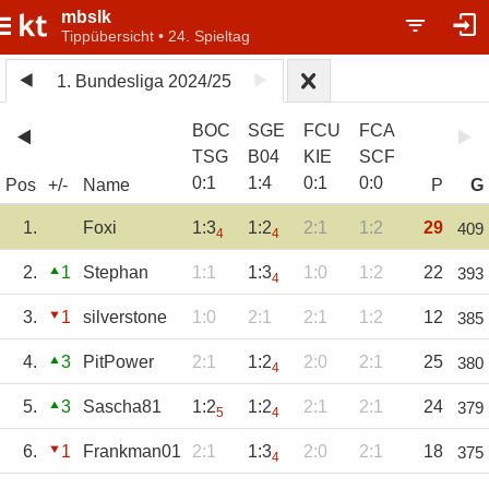
mbslk
Tippübersicht • 24. Spieltag
1. Bundesliga 2024/25
BOC
SGE
FCU
FCA
TSG
B04
KIE
SCF
0
:
1
1
:
4
0
:
1
0
:
0
Pos
+/-
Name
P
G
1.
Foxi
1:3
1:2
2:1
1:2
29
409
4
4
2.
1
Stephan
1:1
1:3
1:0
1:2
22
393
4
3.
1
silverstone
1:0
2:1
2:1
1:2
12
385
4.
3
PitPower
2:1
1:2
2:0
2:1
25
380
4
5.
3
Sascha81
1:2
1:2
2:1
2:1
24
379
5
4
6.
1
Frankman01
2:1
1:3
2:0
2:1
18
375
4