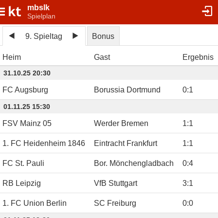
mbslk
Spielplan
9. Spieltag
Bonus
Heim
Gast
Ergebnis
31.10.25 20:30
FC Augsburg
Borussia Dortmund
0
:
1
01.11.25 15:30
FSV Mainz 05
Werder Bremen
1
:
1
1. FC Heidenheim 1846
Eintracht Frankfurt
1
:
1
FC St. Pauli
Bor. Mönchengladbach
0
:
4
RB Leipzig
VfB Stuttgart
3
:
1
1. FC Union Berlin
SC Freiburg
0
:
0