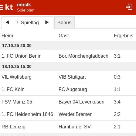
mbslk
Spielplan
7. Spieltag
Bonus
Heim
Gast
Ergebnis
17.10.25 20:30
1. FC Union Berlin
Bor. Mönchengladbach
3
:
1
18.10.25 15:30
VfL Wolfsburg
VfB Stuttgart
0
:
3
1. FC Köln
FC Augsburg
1
:
1
FSV Mainz 05
Bayer 04 Leverkusen
3
:
4
1. FC Heidenheim 1846
Werder Bremen
2
:
2
RB Leipzig
Hamburger SV
2
:
1