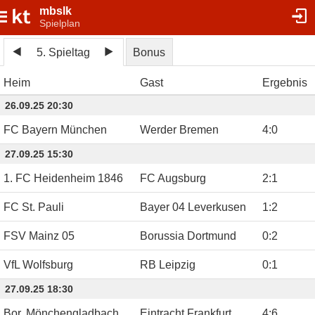
mbslk
Spielplan
5. Spieltag
Bonus
Heim
Gast
Ergebnis
26.09.25 20:30
FC Bayern München
Werder Bremen
4
:
0
27.09.25 15:30
1. FC Heidenheim 1846
FC Augsburg
2
:
1
FC St. Pauli
Bayer 04 Leverkusen
1
:
2
FSV Mainz 05
Borussia Dortmund
0
:
2
VfL Wolfsburg
RB Leipzig
0
:
1
27.09.25 18:30
Bor. Mönchengladbach
Eintracht Frankfurt
4
:
6