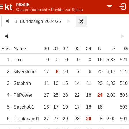
mbslk
Gesamtübersicht • Punkte zur Spitze
1. Bundesliga 2024/25
Pos
Name
30
31
32
33
34
B
S
G
1.
Foxi
0
0
0
0
0
16
5,83
521
2.
silverstone
17
8
10
7
6
20
6,17
515
3.
Stephan
11
10
15
14
11
20
1,83
510
4.
PitPower
27
25
28
22
18
24
2,00
503
5.
Sascha81
16
17
19
17
18
16
503
6.
Frankman01
27
27
29
28
20
8
2,00
501