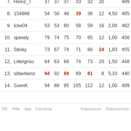
7.
Heinz_T
37
37
37
33
32
20
489
8.
154868
54
50
48
39
36
12
4,50
485
9.
Icke04
53
53
60
58
59
16
2,00
462
10.
speedy
79
74
75
70
65
12
1,00
456
11.
Stinky
73
67
74
71
66
24
1,83
455
12.
Littelgrisu
64
63
66
74
73
20
1,50
448
13.
silberbenz
94
92
89
89
81
8
5,33
440
14.
SvenK
94
88
95
105
112
12
1,00
409
DE
Hilfe
App
Fanshop
Impressum
Datenschutz