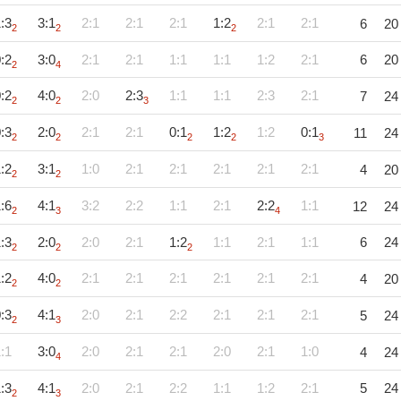
:3
3:1
2:1
2:1
2:1
1:2
2:1
2:1
6
20
2
2
2
:2
3:0
2:1
2:1
1:1
1:1
1:2
2:1
6
20
2
4
:2
4:0
2:0
2:3
1:1
1:1
2:3
2:1
7
24
2
2
3
:3
2:0
2:1
2:1
0:1
1:2
1:2
0:1
11
24
2
2
2
2
3
:2
3:1
1:0
2:1
2:1
2:1
2:1
2:1
4
20
2
2
:6
4:1
3:2
2:2
1:1
2:1
2:2
1:1
12
24
2
3
4
:3
2:0
2:0
2:1
1:2
1:1
2:1
1:1
6
24
2
2
2
:2
4:0
2:1
2:1
2:1
2:1
2:1
2:1
4
20
2
2
:3
4:1
2:0
2:1
2:2
2:1
2:1
2:1
5
24
2
3
:1
3:0
2:0
2:1
2:1
2:0
2:1
1:0
4
24
4
:3
4:1
2:0
2:1
2:2
1:1
1:2
2:1
5
24
2
3