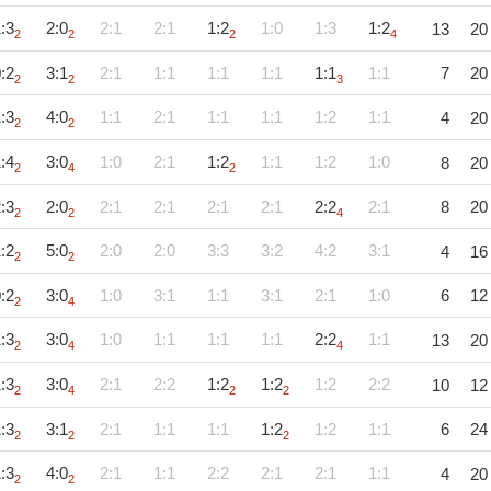
:3
2:0
2:1
2:1
1:2
1:0
1:3
1:2
13
20
2
2
2
4
:2
3:1
2:1
1:1
1:1
1:1
1:1
1:1
7
20
2
2
3
:3
4:0
1:1
2:1
1:1
1:1
1:2
1:1
4
20
2
2
:4
3:0
1:0
2:1
1:2
1:1
1:2
1:0
8
20
2
4
2
:3
2:0
2:1
2:1
2:1
2:1
2:2
2:1
8
20
2
2
4
:2
5:0
2:0
2:0
3:3
3:2
4:2
3:1
4
16
2
2
:2
3:0
1:0
3:1
1:1
3:1
2:1
1:0
6
12
2
4
:3
3:0
1:0
1:1
1:1
1:1
2:2
1:1
13
20
2
4
4
:3
3:0
2:1
2:2
1:2
1:2
1:2
2:2
10
12
2
4
2
2
:3
3:1
2:1
1:1
1:1
1:2
1:2
1:1
6
24
2
2
2
:3
4:0
2:1
1:1
2:2
2:1
2:1
1:1
4
20
2
2