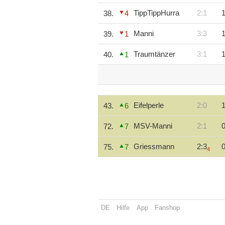
TippTippHurra
2:1
1
38.
4
Manni
3:3
1
39.
1
Traumtänzer
3:1
1
40.
1
Eifelperle
2:0
1
43.
6
MSV-Manni
2:1
0
72.
7
Griessmann
2:3
0
75.
7
4
DE
Hilfe
App
Fanshop