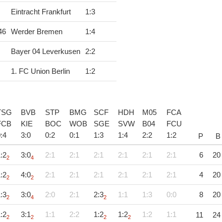
Eintracht Frankfurt
1
:
3
46
Werder Bremen
1
:
4
Bayer 04 Leverkusen
2
:
2
1. FC Union Berlin
1
:
2
TSG
BVB
STP
BMG
SCF
HDH
M05
FCA
FCB
KIE
BOC
WOB
SGE
SVW
B04
FCU
0
:
4
3
:
0
0
:
2
0
:
1
1
:
3
1
:
4
2
:
2
1
:
2
P
B
:2
3:0
2:1
2:1
2:1
2:1
2:1
2:1
6
20
2
4
:2
4:0
2:1
2:1
2:1
2:1
2:1
2:1
4
20
2
2
:3
3:0
2:0
2:1
2:3
1:1
1:3
0:0
8
20
2
4
2
:2
3:1
1:1
2:2
1:2
1:2
1:2
1:1
11
24
2
2
2
2