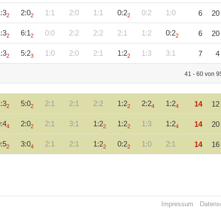
:3
2:0
1:1
2:0
1:1
0:2
0:2
1:0
6
20
2
2
2
:3
6:1
0:0
2:2
2:2
2:1
1:2
0:2
6
20
2
2
2
:3
5:2
1:0
2:0
2:1
1:2
1:3
3:1
7
4
2
3
2
41 - 60 von 9
:3
5:0
2:1
2:1
2:2
1:2
2:2
1:2
14
12
2
2
2
4
4
:4
2:0
2:1
3:1
1:2
1:2
1:3
1:2
14
20
4
2
2
2
4
:5
3:0
2:1
2:1
1:2
0:2
1:0
2:1
14
16
2
4
2
2
Impressum
Datens