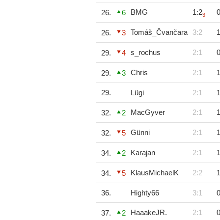
BMG
1:2
0
26.
6
3
Tomáš_Čvančara
3:2
1
26.
3
s_rochus
2:1
0
29.
4
Chris
2:1
1
29.
3
29.
Lügi
2:1
1
MacGyver
2:1
1
32.
2
Günni
2:1
1
32.
5
Karajan
2:1
1
34.
2
KlausMichaelK
2:2
1
34.
5
36.
Highty66
3:1
0
HaaakeJR.
2:1
0
37.
2