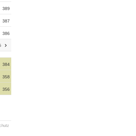
389
387
386
5
384
358
356
chutz