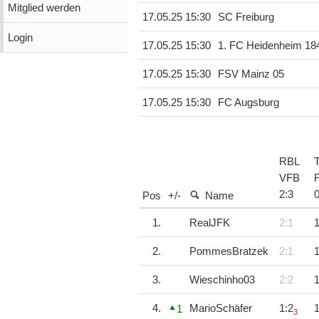
Mitglied werden
17.05.25 15:30
SC Freiburg
Login
17.05.25 15:30
1. FC Heidenheim 18
17.05.25 15:30
FSV Mainz 05
17.05.25 15:30
FC Augsburg
RBL
VFB
2
:
3
Pos
+/-
Name
1.
RealJFK
2:1
1
2.
PommesBratzek
2:1
1
3.
Wieschinho03
2:2
1
4.
MarioSchäfer
1:2
1
1
3