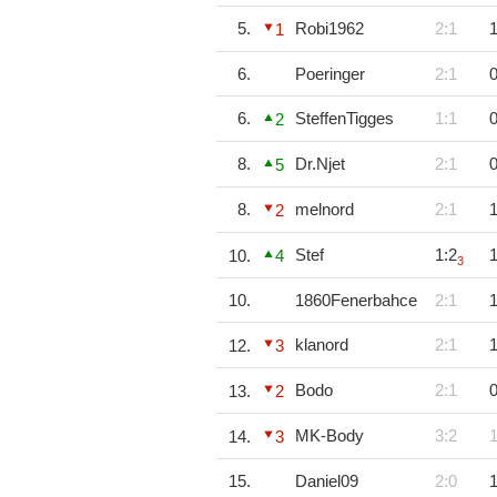
5.
Robi1962
2:1
1
1
6.
Poeringer
2:1
0
6.
SteffenTigges
1:1
0
2
8.
Dr.Njet
2:1
0
5
8.
melnord
2:1
1
2
Stef
1:2
1
10.
4
3
10.
1860Fenerbahce
2:1
1
klanord
2:1
1
12.
3
Bodo
2:1
0
13.
2
MK-Body
3:2
1
14.
3
15.
Daniel09
2:0
1