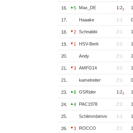
Max_DE
1:2
1
16.
5
3
17.
Haaake
1:1
0
Schnabbi
2:1
1
18.
2
HSV-Berti
2:2
1
19.
1
20.
Andy
2:1
2
AMFG14
3:2
1
21.
3
21.
kamelreiter
2:1
0
GSRider
1:2
1
23.
8
3
PAC1978
2:2
1
24.
4
25.
Schlimmbimm
1:1
1
ROCCO
2:1
1
26.
3