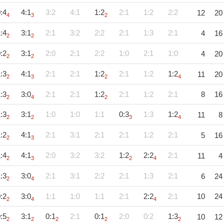
:4
4:1
3:2
4:1
1:2
2:1
1:2
2:2
12
20
4
3
2
:4
3:1
2:1
3:2
2:2
2:1
1:3
2:1
4
16
2
2
:2
3:1
2:0
2:1
2:2
1:0
2:1
1:0
4
20
2
2
:3
4:1
2:1
2:1
1:2
2:1
1:2
1:2
11
20
2
3
2
4
:3
3:0
2:1
2:1
1:2
2:1
1:2
2:1
8
16
2
4
2
:3
3:1
1:0
1:0
1:1
0:3
1:3
1:2
11
8
2
2
3
4
:2
4:1
2:1
3:1
2:1
2:1
1:2
2:1
5
16
2
3
:4
4:1
2:0
3:2
3:2
1:2
2:2
2:1
11
4
2
3
2
4
:3
3:0
2:1
3:1
2:2
2:1
1:3
2:1
6
24
2
4
:2
3:0
1:1
1:0
1:1
2:1
2:2
2:1
10
24
2
4
4
:5
3:1
0:1
2:1
0:1
2:0
0:2
1:3
10
12
2
2
2
2
2