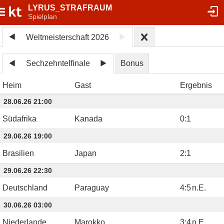
LYRUS_STRAFRAUM
Spielplan
Weltmeisterschaft 2026
Sechzehntelfinale
Bonus
Heim
Gast
Ergebnis
28.06.26 21:00
Südafrika
Kanada
0
:
1
29.06.26 19:00
Brasilien
Japan
2
:
1
29.06.26 22:30
Deutschland
Paraguay
4
:
5
n.E.
30.06.26 03:00
Niederlande
Marokko
3
:
4
n.E.