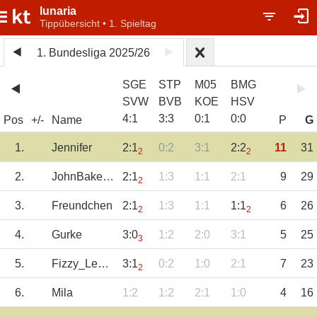
lunaria
Tippübersicht • 1. Spieltag
1. Bundesliga 2025/26
SGE
STP
M05
BMG
SVW
BVB
KOE
HSV
4
:
1
3
:
3
0
:
1
0
:
0
Pos
+/-
Name
P
G
1.
Jennifer
2:1
0:2
3:1
2:2
11
31
2
2
2.
JohnBakerSander
2:1
1:3
1:1
2:1
9
29
2
3.
Freundchen
2:1
1:3
1:1
1:1
6
26
2
2
4.
Gurke
3:0
1:2
2:0
3:1
5
25
3
5.
Fizzy_Lemon
3:1
0:2
1:0
2:1
7
23
2
6.
Mila
1:2
1:2
2:1
1:0
4
16