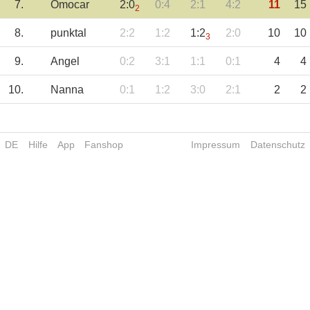
7.
Omocar
2:0
0:4
2:1
4:2
11
15
2
8.
punktal
2:2
1:2
1:2
2:0
10
10
3
9.
Angel
0:2
3:1
1:1
0:1
4
4
10.
Nanna
0:1
1:2
3:0
2:1
2
2
DE
Hilfe
App
Fanshop
Impressum
Datenschutz