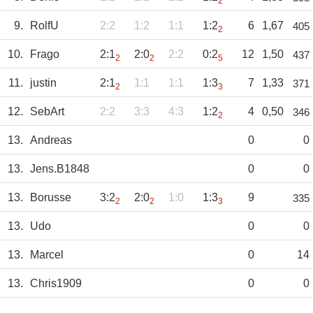
2
9.
RolfU
2:2
1:2
1:1
1:2
6
1,67
405
2
10.
Frago
2:1
2:0
2:2
0:2
12
1,50
437
2
2
5
11.
justin
2:1
1:1
1:1
1:3
7
1,33
371
2
3
12.
SebArt
2:2
3:3
4:3
1:2
4
0,50
346
2
13.
Andreas
0
0
13.
Jens.B1848
0
0
13.
Borusse
3:2
2:0
1:0
1:3
9
335
2
2
3
13.
Udo
0
0
13.
Marcel
0
14
13.
Chris1909
0
0