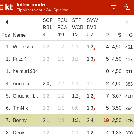
lother-runde
Tippübersicht • 34. Spieltag
SCF
FCU
STP
SVW
RBL
FCA
WOB
BVB
4
:
1
4
:
0
1
:
3
0
:
2
Pos
Name
P
S
G
1.
W.Frosch
2:2
1:2
2:1
1:2
4
4,50
431
2
1.
Fritz.K
1:2
1:1
1:1
1:3
5
4,50
417
3
1.
helmut1934
0
4,50
311
4.
Arminia
2:0
2:2
2:1
1:1
2
4,00
383
2
5.
Chuchu_1978
1:2
1:2
1:2
1:2
7
3,67
468
2
2
6.
TimNik
1:2
1:1
0:0
1:3
5
3,50
394
3
7.
Benny
2:1
1:3
1:3
2:4
19
2,50
405
2
5
3
8.
Denis
1:2
1:1
2:1
1:2
4
1,83
398