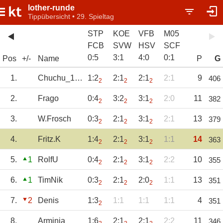
lother-runde
Tippübersicht • 29. Spieltag
STP
KOE
VFB
M05
FCB
SVW
HSV
SCF
0
:
5
3
:
1
4
:
0
0
:
1
Pos
+/-
Name
P
G
1.
Chuchu_1978
1:2
2:1
2:1
2:1
9
406
2
2
2
2.
Frago
0:4
3:2
3:1
2:0
11
382
2
2
2
3.
W.Frosch
0:3
2:1
3:1
2:1
13
379
2
2
2
4.
Fritz.K
1:4
2:1
3:1
1:1
14
363
2
2
2
5.
1
RolfU
0:4
2:1
3:1
2:2
10
355
2
2
2
6.
1
TimNik
0:3
2:1
2:0
1:1
13
351
2
2
2
7.
2
Denis
1:3
1:1
1:1
1:1
4
351
2
8.
Arminia
1:6
2:1
2:1
2:2
11
346