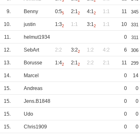
3
2
2
9.
Benny
0:5
2:1
4:1
1:1
11
345
5
2
2
10.
justin
1:3
1:1
3:1
1:1
10
331
2
2
11.
helmut1934
0
311
12.
SebArt
2:2
3:2
1:2
4:2
6
306
2
13.
Borusse
1:4
2:1
2:2
2:1
11
299
2
2
14.
Marcel
0
14
15.
Andreas
0
0
15.
Jens.B1848
0
0
15.
Udo
0
0
15.
Chris1909
0
0