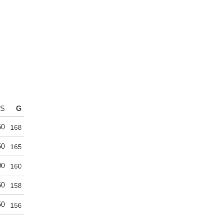
S
G
50
168
50
165
00
160
50
158
50
156