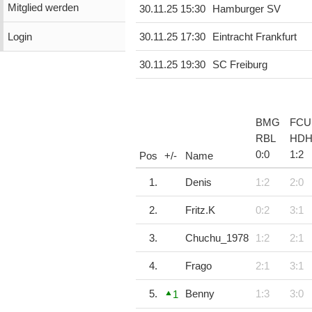
Mitglied werden
30.11.25 15:30
Hamburger SV
Login
30.11.25 17:30
Eintracht Frankfurt
30.11.25 19:30
SC Freiburg
BMG
FCU
RBL
HD
0
:
0
1
:
2
Pos
+/-
Name
1.
Denis
1:2
2:0
2.
Fritz.K
0:2
3:1
3.
Chuchu_1978
1:2
2:1
4.
Frago
2:1
3:1
5.
Benny
1:3
3:0
1