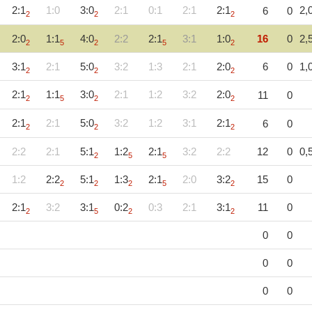
2:1
1:0
3:0
2:1
0:1
2:1
2:1
2,
6
0
2
2
2
2:0
1:1
4:0
2:2
2:1
3:1
1:0
16
0
2,
2
5
2
5
2
3:1
2:1
5:0
3:2
1:3
2:1
2:0
6
0
1,
2
2
2
2:1
1:1
3:0
2:1
1:2
3:2
2:0
11
0
2
5
2
2
2:1
2:1
5:0
3:2
1:2
3:1
2:1
6
0
2
2
2
2:2
2:1
5:1
1:2
2:1
3:2
2:2
12
0
0,
2
5
5
1:2
2:2
5:1
1:3
2:1
2:0
3:2
15
0
2
2
2
5
2
2:1
3:2
3:1
0:2
0:3
2:1
3:1
11
0
2
5
2
2
0
0
0
0
0
0