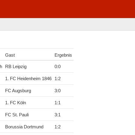
Gast
Ergebnis
h
RB Leipzig
0
:
0
1. FC Heidenheim 1846
1
:
2
FC Augsburg
3
:
0
1. FC Köln
1
:
1
FC St. Pauli
3
:
1
Borussia Dortmund
1
:
2