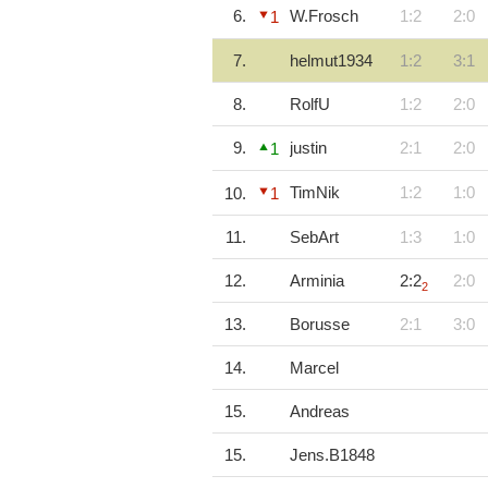
6.
W.Frosch
1:2
2:0
1
7.
helmut1934
1:2
3:1
8.
RolfU
1:2
2:0
9.
justin
2:1
2:0
1
TimNik
1:2
1:0
10.
1
11.
SebArt
1:3
1:0
12.
Arminia
2:2
2:0
2
13.
Borusse
2:1
3:0
14.
Marcel
15.
Andreas
15.
Jens.B1848