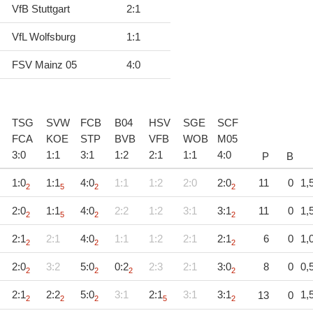
VfB Stuttgart
2
:
1
VfL Wolfsburg
1
:
1
FSV Mainz 05
4
:
0
TSG
SVW
FCB
B04
HSV
SGE
SCF
H
FCA
KOE
STP
BVB
VFB
WOB
M05
3
:
0
1
:
1
3
:
1
1
:
2
2
:
1
1
:
1
4
:
0
P
B
1:0
1:1
4:0
1:1
1:2
2:0
2:0
11
0
1,
2
5
2
2
2:0
1:1
4:0
2:2
1:2
3:1
3:1
11
0
1,
2
5
2
2
2:1
2:1
4:0
1:1
1:2
2:1
2:1
6
0
1,
2
2
2
2:0
3:2
5:0
0:2
2:3
2:1
3:0
8
0
0,
2
2
2
2
2:1
2:2
5:0
3:1
2:1
3:1
3:1
1,
13
0
2
2
2
5
2