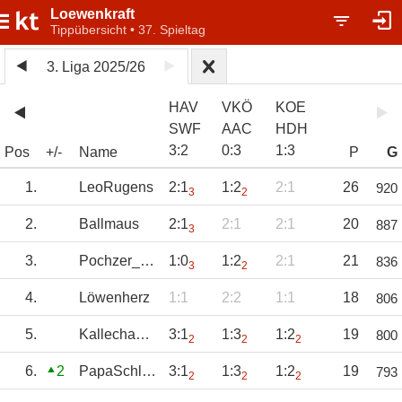
Loewenkraft
Tippübersicht • 37. Spieltag
3. Liga 2025/26
HAV
VKÖ
KOE
SWF
AAC
HDH
3
:
2
0
:
3
1
:
3
Pos
+/-
Name
P
G
1.
LeoRugens
2:1
1:2
2:1
26
920
3
2
2.
Ballmaus
2:1
2:1
2:1
20
887
3
3.
Pochzer_Jung
1:0
1:2
2:1
21
836
3
2
4.
Löwenherz
1:1
2:2
1:1
18
806
5.
Kallechamp71
3:1
1:3
1:2
19
800
2
2
2
6.
2
PapaSchlumpf
3:1
1:3
1:2
19
793
2
2
2