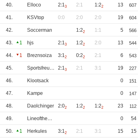
40.
Elloco
2:1
2:1
1:2
13
607
3
2
41.
KSVtop
0:0
2:0
2:0
19
604
42.
Soccerman
1:2
1:1
5
566
2
43.
1
hjs
2:1
1:2
2:0
13
544
3
2
44.
1
Breznsoiza
3:1
0:2
2:1
6
543
2
2
45.
Sportsfreund
2:1
2:1
3:1
19
227
3
46.
Klootsack
0
151
47.
Kampe
0
147
48.
Daolchinger
2:0
1:2
1:2
23
112
2
2
2
49.
LineoftheBoom
0
54
50.
1
Herkules
3:1
2:1
3:1
15
15
2