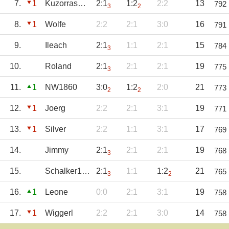
7.
1
KuzorrasErben
2:1
1:2
2:2
13
792
3
2
8.
1
Wolfe
2:2
2:1
3:0
16
791
9.
Ileach
2:1
1:1
2:1
15
784
3
10.
Roland
2:1
2:1
2:1
19
775
3
11.
1
NW1860
3:0
1:2
2:0
21
773
2
2
12.
1
Joerg
2:2
2:1
3:1
19
771
13.
1
Silver
2:2
1:1
3:1
17
769
14.
Jimmy
2:1
2:1
2:1
19
768
3
15.
Schalker1971
2:1
1:1
1:2
21
765
3
2
16.
1
Leone
0:0
2:1
3:1
19
758
17.
1
Wiggerl
2:2
2:1
3:0
14
758