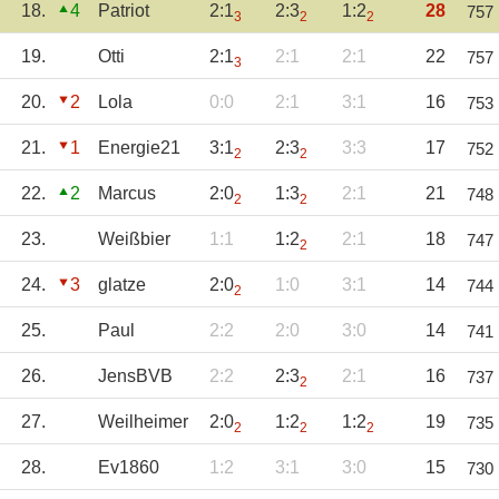
18.
4
Patriot
2:1
2:3
1:2
28
757
3
2
2
19.
Otti
2:1
2:1
2:1
22
757
3
20.
2
Lola
0:0
2:1
3:1
16
753
21.
1
Energie21
3:1
2:3
3:3
17
752
2
2
22.
2
Marcus
2:0
1:3
2:1
21
748
2
2
23.
Weißbier
1:1
1:2
2:1
18
747
2
24.
3
glatze
2:0
1:0
3:1
14
744
2
25.
Paul
2:2
2:0
3:0
14
741
26.
JensBVB
2:2
2:3
2:1
16
737
2
27.
Weilheimer
2:0
1:2
1:2
19
735
2
2
2
28.
Ev1860
1:2
3:1
3:0
15
730