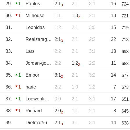
29.
1
Paulus
2:1
2:1
3:1
16
724
3
30.
1
Milhouse
1:1
1:3
2:1
13
721
2
31.
Leonidas
1:2
2:1
3:0
15
719
32.
Realzaragoza
2:1
2:1
2:2
22
713
3
33.
Lars
2:2
2:1
3:1
13
698
34.
Jordan-goated
2:2
1:2
2:2
11
683
2
35.
1
Empor
3:1
2:1
3:2
14
677
2
36.
1
harie
2:2
1:0
2:2
7
673
37.
1
Loewenfreund
0:0
2:1
3:1
17
651
38.
1
Richard
2:0
1:1
2:1
8
645
2
39.
Dietmar56
2:1
3:1
3:1
14
638
3