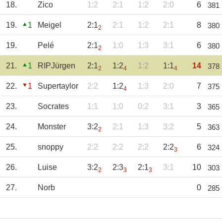
18.
Zico
1:2
2:1
1:2
2:0
6
381
19.
1
Meigel
2:1
2:1
1:2
2:1
8
380
2
19.
Pelé
2:1
1:0
1:3
3:1
6
380
2
21.
1
RIPJürgen
2:1
1:2
1:2
1:1
14
378
2
4
4
22.
1
Supertaylor
2:2
1:2
1:3
2:0
7
375
4
23.
Socrates
1:1
1:0
0:2
3:1
3
365
24.
Monster
3:2
2:1
1:3
3:2
5
363
2
25.
snoppy
2:2
2:2
2:2
2:2
6
324
3
26.
Luise
3:2
2:3
2:1
3:1
10
303
2
3
3
27.
Norb
0
285