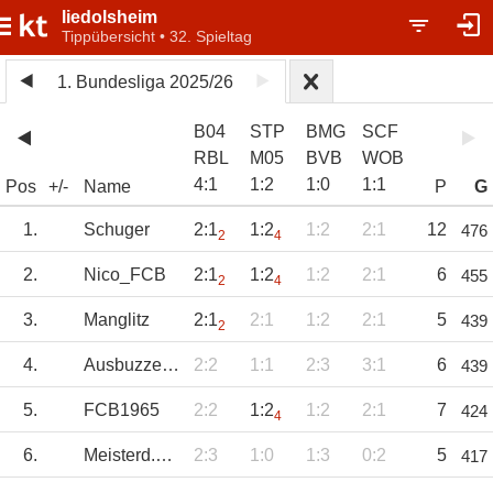
liedolsheim
Tippübersicht • 32. Spieltag
1. Bundesliga 2025/26
B04
STP
BMG
SCF
RBL
M05
BVB
WOB
4
:
1
1
:
2
1
:
0
1
:
1
Pos
+/-
Name
P
G
1.
Schuger
2:1
1:2
1:2
2:1
12
476
2
4
2.
Nico_FCB
2:1
1:2
1:2
2:1
6
455
2
4
3.
Manglitz
2:1
2:1
1:2
2:1
5
439
2
4.
Ausbuzzer87.5
2:2
1:1
2:3
3:1
6
439
5.
FCB1965
2:2
1:2
1:2
2:1
7
424
4
6.
Meisterd.Herzen
2:3
1:0
1:3
0:2
5
417