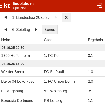
liedolsheim
Spielplan
1. Bundesliga 2025/26
6. Spieltag
Bonus
Heim
Gast
Ergebnis
03.10.25 20:30
1899 Hoffenheim
1. FC Köln
0
:
1
04.10.25 15:30
Werder Bremen
FC St. Pauli
1
:
0
Bayer 04 Leverkusen
1. FC Union Berlin
2
:
0
FC Augsburg
VfL Wolfsburg
3
:
1
Borussia Dortmund
RB Leipzig
1
:
1