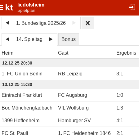
liedolsheim
Spielplan
1. Bundesliga 2025/26
14. Spieltag
Bonus
Heim
Gast
Ergebnis
12.12.25 20:30
1. FC Union Berlin
RB Leipzig
3
:
1
13.12.25 15:30
Eintracht Frankfurt
FC Augsburg
1
:
0
Bor. Mönchengladbach
VfL Wolfsburg
1
:
3
1899 Hoffenheim
Hamburger SV
4
:
1
FC St. Pauli
1. FC Heidenheim 1846
2
:
1