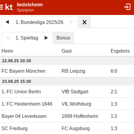
liedolsheim
Spielplan
1. Bundesliga 2025/26
1. Spieltag
Bonus
Heim
Gast
Ergebnis
22.08.25 20:30
FC Bayern München
RB Leipzig
6
:
0
23.08.25 15:30
1. FC Union Berlin
VfB Stuttgart
2
:
1
1. FC Heidenheim 1846
VfL Wolfsburg
1
:
3
Bayer 04 Leverkusen
1899 Hoffenheim
1
:
2
SC Freiburg
FC Augsburg
1
:
3