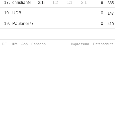
17.
christianN
2:1
1:2
1:1
2:1
8
385
4
19.
UDB
0
147
19.
Paulaner77
0
410
DE
Hilfe
App
Fanshop
Impressum
Datenschutz