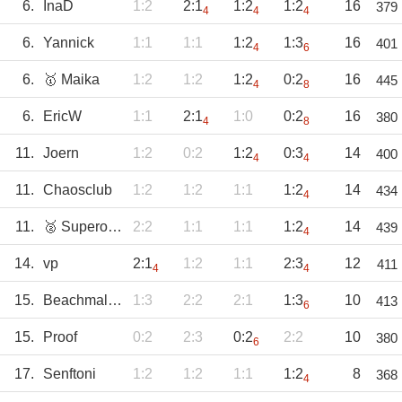
6.
InaD
1:2
2:1
1:2
1:2
16
379
4
4
4
6.
Yannick
1:1
1:1
1:2
1:3
16
401
4
6
6.
🥇 Maika
1:2
1:2
1:2
0:2
16
445
4
8
6.
EricW
1:1
2:1
1:0
0:2
16
380
4
8
11.
Joern
1:2
0:2
1:2
0:3
14
400
4
4
11.
Chaosclub
1:2
1:2
1:1
1:2
14
434
4
11.
🥈 Superollie
2:2
1:1
1:1
1:2
14
439
4
14.
vp
2:1
1:2
1:1
2:3
12
411
4
4
15.
Beachmaltinho
1:3
2:2
2:1
1:3
10
413
6
15.
Proof
0:2
2:3
0:2
2:2
10
380
6
17.
Senftoni
1:2
1:2
1:1
1:2
8
368
4