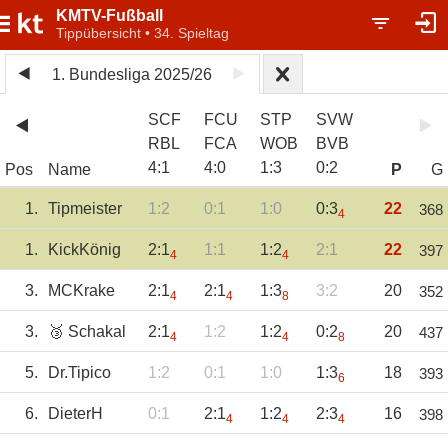
KMTV-Fußball
Tippübersicht • 34. Spieltag
1. Bundesliga 2025/26
SCF
FCU
STP
SVW
RBL
FCA
WOB
BVB
4
:
1
4
:
0
1
:
3
0
:
2
Pos
Name
P
G
1.
Tipmeister
1:2
0:1
1:0
0:3
22
368
4
1.
KickKönig
2:1
1:1
1:2
2:1
22
397
4
4
3.
MCKrake
2:1
2:1
1:3
3:2
20
352
4
4
8
3.
🥉 Schakal
2:1
1:2
1:2
0:2
20
437
4
4
8
5.
Dr.Tipico
1:2
0:1
1:0
1:3
18
393
6
6.
DieterH
0:1
2:1
1:2
2:3
16
398
4
4
4