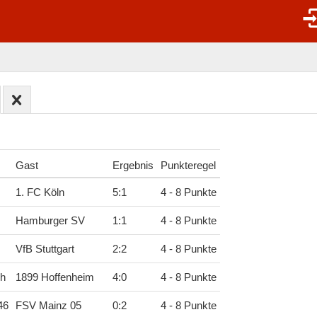
Gast
Ergebnis
Punkteregel
1. FC Köln
5
:
1
4 - 8 Punkte
Hamburger SV
1
:
1
4 - 8 Punkte
VfB Stuttgart
2
:
2
4 - 8 Punkte
ch
1899 Hoffenheim
4
:
0
4 - 8 Punkte
46
FSV Mainz 05
0
:
2
4 - 8 Punkte