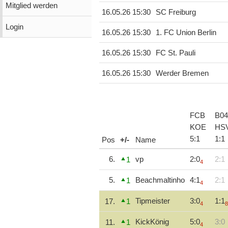
Mitglied werden
16.05.26 15:30
SC Freiburg
Login
16.05.26 15:30
1. FC Union Berlin
16.05.26 15:30
FC St. Pauli
16.05.26 15:30
Werder Bremen
FCB
B04
KOE
HS
5
:
1
1
:
1
Pos
+/-
Name
6.
vp
2:0
2:1
1
4
5.
Beachmaltinho
4:1
2:1
1
4
Tipmeister
3:0
1:1
17.
1
4
8
KickKönig
5:0
3:0
11.
1
4