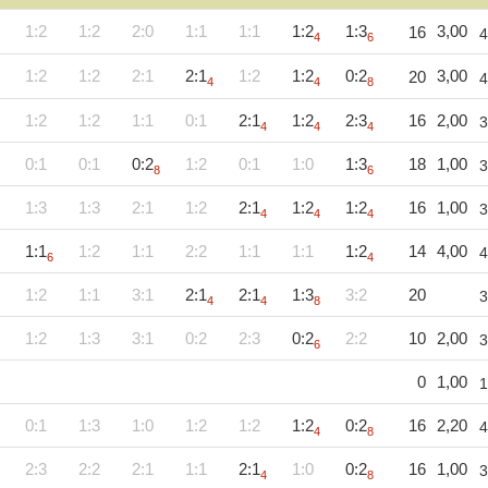
1:2
1:2
2:0
1:1
1:1
1:2
1:3
3,00
16
4
4
6
1:2
1:2
2:1
2:1
1:2
1:2
0:2
3,00
20
4
4
4
8
1:2
1:2
1:1
0:1
2:1
1:2
2:3
16
2,00
3
4
4
4
0:1
0:1
0:2
1:2
0:1
1:0
1:3
18
1,00
3
8
6
1:3
1:3
2:1
1:2
2:1
1:2
1:2
16
1,00
3
4
4
4
1:1
1:2
1:1
2:2
1:1
1:1
1:2
14
4,00
4
6
4
1:2
1:1
3:1
2:1
2:1
1:3
3:2
20
3
4
4
8
1:2
1:3
3:1
0:2
2:3
0:2
2:2
10
2,00
3
6
0
1,00
1
0:1
1:3
1:0
1:2
1:2
1:2
0:2
16
2,20
4
4
8
2:3
2:2
2:1
1:1
2:1
1:0
0:2
16
1,00
3
4
8