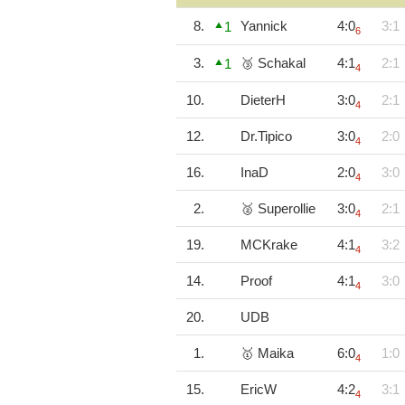
8.
Yannick
4:0
3:1
1
6
3.
🥉 Schakal
4:1
2:1
1
4
10.
DieterH
3:0
2:1
4
12.
Dr.Tipico
3:0
2:0
4
16.
InaD
2:0
3:0
4
2.
🥈 Superollie
3:0
2:1
4
19.
MCKrake
4:1
3:2
4
14.
Proof
4:1
3:0
4
20.
UDB
1.
🥇 Maika
6:0
1:0
4
15.
EricW
4:2
3:1
4