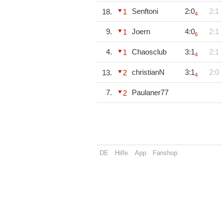
Senftoni
2:0
2:1
18.
1
4
9.
Joern
4:0
2:1
1
6
4.
Chaosclub
3:1
2:1
1
4
christianN
3:1
2:0
13.
2
4
7.
Paulaner77
2
DE
Hilfe
App
Fanshop