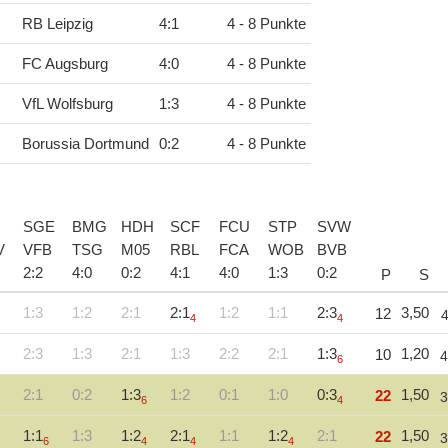
RB Leipzig
4
:
1
4 - 8 Punkte
FC Augsburg
4
:
0
4 - 8 Punkte
VfL Wolfsburg
1
:
3
4 - 8 Punkte
Borussia Dortmund
0
:
2
4 - 8 Punkte
SGE
BMG
HDH
SCF
FCU
STP
SVW
V
VFB
TSG
M05
RBL
FCA
WOB
BVB
2
:
2
4
:
0
0
:
2
4
:
1
4
:
0
1
:
3
0
:
2
P
S
1:3
1:2
2:1
2:1
1:2
1:1
2:3
3,50
12
4
4
2:3
1:3
2:1
1:3
2:2
2:1
1:3
1,20
10
4
6
2:1
0:2
1:3
1:2
0:1
1:0
0:3
1,50
22
3
6
4
1:1
1:3
1:2
2:1
1:1
1:2
2:1
1,50
22
3
6
4
4
4