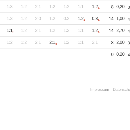
1:3
1:2
2:1
1:2
1:2
1:1
1:2
0,20
8
3
4
1:3
1:2
2:0
1:2
0:2
1:2
0:3
1,00
14
4
4
4
1:1
1:2
2:1
1:2
1:2
1:1
1:2
2,70
14
4
6
4
1:2
1:2
2:1
2:1
1:2
1:1
2:1
2,00
8
3
4
0,20
0
4
Impressum
Datensch