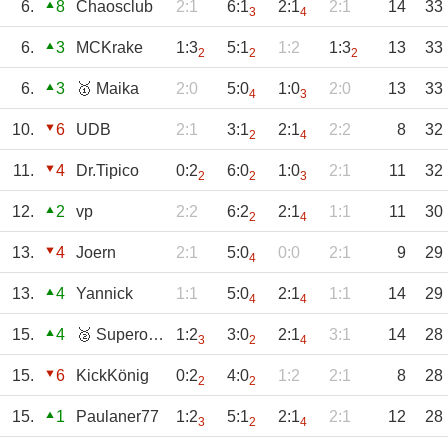
6.
8
Chaosclub
2:1
6:1
2:1
2:1
14
33
3
4
6.
3
MCKrake
1:3
5:1
1:2
1:3
13
33
2
2
2
6.
3
🥇 Maika
2:0
5:0
1:0
2:0
13
33
4
3
10.
6
UDB
2:1
3:1
2:1
2:2
8
32
2
4
11.
4
Dr.Tipico
0:2
6:0
1:0
2:1
11
32
2
2
3
12.
2
vp
2:2
6:2
2:1
1:1
11
30
2
4
13.
4
Joern
2:1
5:0
0:0
2:1
9
29
4
13.
4
Yannick
1:1
5:0
2:1
1:1
14
29
4
4
15.
4
🥈 Superollie
1:2
3:0
2:1
3:1
14
28
3
2
4
15.
6
KickKönig
0:2
4:0
1:2
2:1
8
28
2
2
15.
1
Paulaner77
1:2
5:1
2:1
2:1
12
28
3
2
4