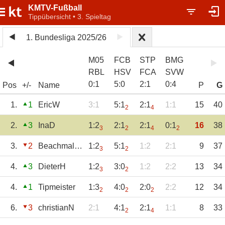
KMTV-Fußball
Tippübersicht • 3. Spieltag
1. Bundesliga 2025/26
M05
FCB
STP
BMG
RBL
HSV
FCA
SVW
0
:
1
5
:
0
2
:
1
0
:
4
Pos
+/-
Name
P
G
1.
1
EricW
3:1
5:1
2:1
1:1
15
40
2
4
2.
3
InaD
1:2
2:1
2:1
0:1
16
38
3
2
4
2
3.
2
Beachmaltinho
1:2
5:1
1:2
2:1
9
37
3
2
4.
3
DieterH
1:2
3:0
1:2
2:2
13
34
3
2
4.
1
Tipmeister
1:3
4:0
2:0
2:2
12
34
2
2
2
6.
3
christianN
2:1
4:1
2:1
1:1
8
33
2
4