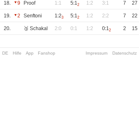
18.
9
Proof
1:1
5:1
1:2
3:1
7
27
2
19.
2
Senftoni
1:2
5:1
1:2
2:2
7
22
3
2
20.
🥉 Schakal
2:0
0:1
1:2
0:1
2
15
2
DE
Hilfe
App
Fanshop
Impressum
Datenschutz