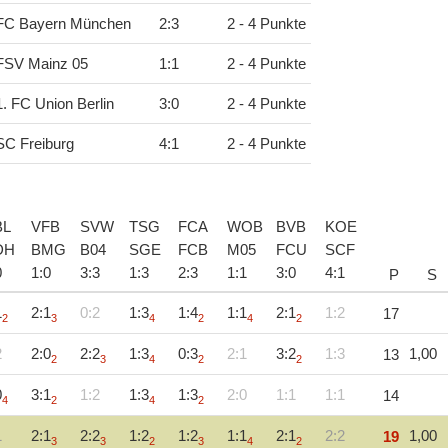
FC Bayern München
2
:
3
2 - 4 Punkte
FSV Mainz 05
1
:
1
2 - 4 Punkte
1. FC Union Berlin
3
:
0
2 - 4 Punkte
SC Freiburg
4
:
1
2 - 4 Punkte
BL
VFB
SVW
TSG
FCA
WOB
BVB
KOE
DH
BMG
B04
SGE
FCB
M05
FCU
SCF
0
1
:
0
3
:
3
1
:
3
2
:
3
1
:
1
3
:
0
4
:
1
P
S
1
2:1
0:2
1:3
1:4
1:1
2:1
1:2
17
2
3
4
2
4
2
2
2:0
2:2
1:3
0:3
2:1
3:2
1:3
1,00
13
2
3
4
2
2
0
3:1
1:2
1:3
1:3
2:0
1:1
1:1
14
4
2
4
2
1
2:1
2:2
1:2
1:2
1:1
2:1
2:2
1,00
19
3
3
2
3
4
2