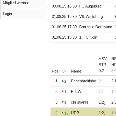
Mitglied werden
30.08.25 18:30
FC Augsburg
Login
31.08.25 15:30
VfL Wolfsburg
31.08.25 17:30
Borussia Dortmund
31.08.25 19:30
1. FC Köln
HSV
R
STP
H
0
:
2
2
:
Pos
+/-
Name
1.
Beachmaltinho
2:1
2:
1
2.
EricW
1:1
1:
1
3.
christianN
1:2
2:
1
2
4.
UDB
1:2
1:
12
2