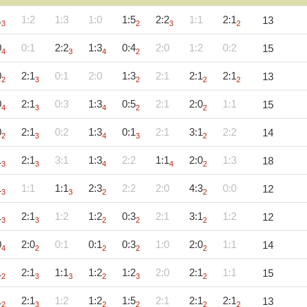
1
1:2
1:3
1:0
1:5
2:2
1:1
2:1
13
3
2
3
2
0
0:1
2:2
1:3
0:4
2:0
1:2
0:2
15
4
3
4
2
0
2:1
0:1
2:0
1:3
2:1
2:1
2:1
13
2
3
2
2
2
0
2:1
0:3
1:3
0:5
2:1
2:0
1:1
15
4
3
4
2
2
0
2:1
0:2
1:3
0:1
2:1
3:1
2:2
14
2
3
4
3
2
1
2:1
3:1
1:3
2:2
1:1
2:0
1:3
18
3
3
4
4
2
1
1:1
1:1
2:3
2:2
2:0
4:3
0:0
12
3
3
2
2
1
2:1
1:2
1:2
0:3
2:1
3:1
1:2
12
3
3
2
2
2
0
2:0
0:1
0:1
0:3
1:0
2:0
1:1
14
4
2
2
2
2
1
2:1
1:1
1:2
1:2
2:0
2:1
1:1
15
2
3
3
2
3
2
1
2:1
1:2
1:2
1:5
2:1
2:1
2:1
13
2
3
2
2
2
2