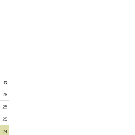
G
28
25
25
24