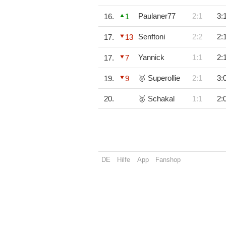
Paulaner77
2:1
3:
16.
1
Senftoni
2:2
2:
17.
13
Yannick
1:1
2:
17.
7
🥈 Superollie
2:1
3:
19.
9
20.
🥉 Schakal
1:1
2:
DE
Hilfe
App
Fanshop