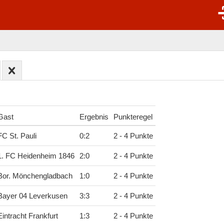
Gast
Ergebnis
Punkteregel
FC St. Pauli
0
:
2
2 - 4 Punkte
1. FC Heidenheim 1846
2
:
0
2 - 4 Punkte
Bor. Mönchengladbach
1
:
0
2 - 4 Punkte
Bayer 04 Leverkusen
3
:
3
2 - 4 Punkte
Eintracht Frankfurt
1
:
3
2 - 4 Punkte