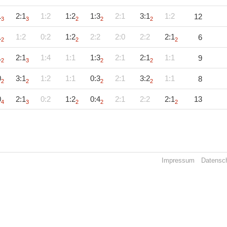
1
2:1
1:2
1:2
1:3
2:1
3:1
1:2
12
3
3
2
2
2
1
1:2
0:2
1:2
2:2
2:0
2:2
2:1
6
2
2
2
1
2:1
1:4
1:1
1:3
2:1
2:1
1:1
9
2
3
2
2
0
3:1
1:2
1:1
0:3
2:1
3:2
1:1
8
2
2
2
2
0
2:1
0:2
1:2
0:4
2:1
2:2
2:1
13
4
3
2
2
2
Impressum
Datensc