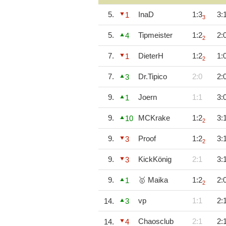
5.
InaD
1:3
3:
1
3
5.
Tipmeister
1:2
2:
4
2
7.
DieterH
1:2
1:
1
2
7.
Dr.Tipico
2:0
2:
3
9.
Joern
1:1
3:
1
9.
MCKrake
1:2
3:
10
2
9.
Proof
1:2
3:
3
2
9.
KickKönig
2:1
3:
3
9.
🥇 Maika
1:2
2:
1
2
vp
1:1
2:
14.
3
Chaosclub
2:1
2:
14.
4