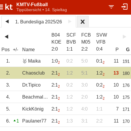
KMTV-Fußball
Tippübersicht • 14. Spieltag
1. Bundesliga 2025/26
B04
SCF
FCB
SVW
KOE
BVB
M05
VFB
2
:
0
1
:
1
2
:
2
0
:
4
Pos
+/-
Name
P
G
1.
🥇 Maika
1:0
0:2
5:0
0:1
11
191
2
2
2.
Chaosclub
2:1
1:2
5:1
1:2
13
180
2
2
3.
Dr.Tipico
2:1
0:2
3:0
0:2
10
176
2
2
4.
Beachmaltinho
2:1
1:2
2:0
1:2
10
175
2
2
5.
KickKönig
2:1
1:2
4:0
1:1
7
171
2
6.
1
Paulaner77
2:1
1:3
3:1
2:2
11
170
2