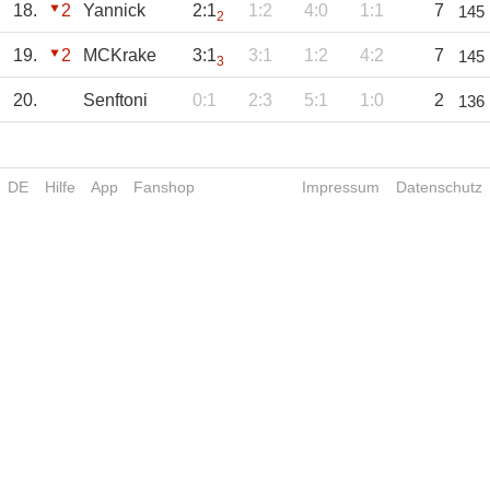
18.
2
Yannick
2:1
1:2
4:0
1:1
7
145
2
19.
2
MCKrake
3:1
3:1
1:2
4:2
7
145
3
20.
Senftoni
0:1
2:3
5:1
1:0
2
136
DE
Hilfe
App
Fanshop
Impressum
Datenschutz