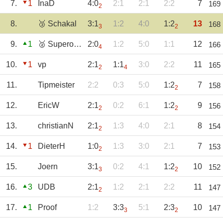
7.
1
InaD
4:0
2:1
2:1
2:2
7
169
2
8.
🥉 Schakal
3:1
1:2
4:0
1:2
13
168
3
2
9.
1
🥈 Superollie
2:0
1:2
5:0
1:1
12
166
4
10.
1
vp
2:1
1:1
3:0
2:2
11
165
2
4
11.
Tipmeister
2:2
0:3
5:0
1:2
7
158
2
12.
EricW
2:1
0:2
6:1
1:2
9
156
2
2
13.
christianN
2:1
1:3
4:0
2:1
8
154
2
14.
1
DieterH
1:0
1:3
3:0
2:1
7
153
2
15.
Joern
3:1
0:2
4:1
1:2
10
152
3
2
16.
3
UDB
2:1
1:2
2:1
2:2
11
147
2
17.
1
Proof
1:2
3:3
5:1
2:3
10
147
3
2