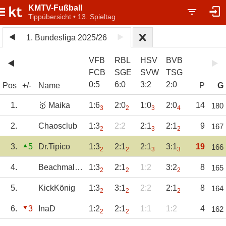
KMTV-Fußball
Tippübersicht • 13. Spieltag
1. Bundesliga 2025/26
VFB
RBL
HSV
BVB
FCB
SGE
SVW
TSG
0
:
5
6
:
0
3
:
2
2
:
0
Pos
+/-
Name
P
G
1.
🥇 Maika
1:6
2:0
1:0
2:0
14
180
3
2
3
4
2.
Chaosclub
1:3
2:2
2:1
2:1
9
167
2
3
2
3.
5
Dr.Tipico
1:3
2:1
2:1
3:1
19
166
2
2
3
3
4.
Beachmaltinho
1:3
2:1
1:2
3:2
8
165
2
2
2
5.
KickKönig
1:3
3:1
2:2
2:1
8
164
2
2
2
6.
3
InaD
1:2
2:1
1:1
1:2
4
162
2
2