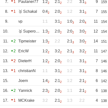
7.
1
Paulaner77
1:2
2:1
2:2
3:1
9
159
2
2
3
8.
1
🥉 Schakal
0:4
2:0
1:2
3:1
7
155
2
2
3
9.
vp
1:1
3:1
1:0
2:0
11
154
2
3
4
10.
🥈 Superollie
1:3
2:0
2:0
3:0
12
154
2
2
2
2
11.
2
Tipmeister
1:3
2:2
2:1
3:0
14
151
2
3
2
12.
2
EricW
1:2
3:2
2:1
3:2
11
147
2
2
3
2
13.
2
DieterH
1:2
2:0
0:1
3:1
7
146
2
2
3
13.
1
christianN
1:1
3:1
1:2
3:1
8
146
2
3
15.
Joern
1:4
2:1
1:2
2:1
6
142
2
2
2
16.
2
Yannick
2:3
2:0
1:1
2:1
6
138
2
2
2
17.
1
MCKrake
3:2
2:1
1:3
2:2
4
138
2