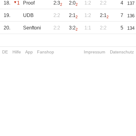
18.
1
Proof
2:3
2:0
1:2
2:2
4
137
2
2
19.
UDB
2:2
2:1
1:2
2:1
7
136
2
2
20.
Senftoni
2:2
3:2
1:1
2:2
5
134
2
DE
Hilfe
App
Fanshop
Impressum
Datenschutz