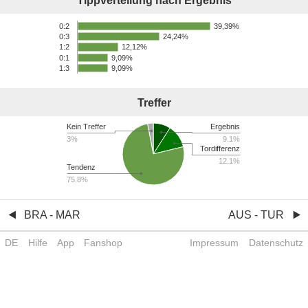
Tippverteilung nach Ergebnis
39,39%
0:2
24,24%
0:3
12,12%
1:2
0:1
9,09%
1:3
9,09%
Treffer
Kein Treffer
Ergebnis
3%
9.1%
Tordifferenz
12.1%
Tendenz
75.8%
BRA - MAR
AUS - TUR
DE
Hilfe
App
Fanshop
Impressum
Datenschutz