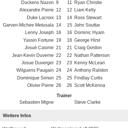
Duckens Nazon
9
11
Ryan Christie
Alexandre Pierre
12
12
Liam Kelly
Duke Lacroix
13
14
Ross Stewart
Garven-Michee Metusala
14
15
John Souttar
Lenny Joseph
16
16
Dominic Hyam
Yassin Fortune
19
18
George Hirst
Josué Casimir
21
21
Craig Gordon
Jean-Kevin Duverne
22
22
Nathan Patterson
Josue Duverger
23
23
Kenny McLean
Wilguens Paugain
24
24
Anthony Ralston
Dominique Simon
25
25
Findlay Curtis
Olivier Pierre
26
26
Scott McKenna
Trainer
Sebastien Migne
Steve Clarke
Weitere Infos