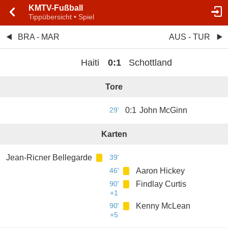
KMTV-Fußball
Tippübersicht • Spiel
BRA - MAR
AUS - TUR
Haiti
0
:
1
Schottland
Tore
29'
0
:
1
John McGinn
Karten
Jean-Ricner Bellegarde
39'
46'
Aaron Hickey
90'
Findlay Curtis
+1
90'
Kenny McLean
+5