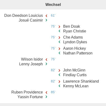
Wechsel
Don Deedson Louicius
61'
Josué Casimir
75'
Ben Doak
Ryan Christie
75'
Che Adams
Lyndon Dykes
75'
Aaron Hickey
Nathan Patterson
Wilson Isidor
75'
Lenny Joseph
82'
John McGinn
Findlay Curtis
82'
Lawrence Shankland
Kenny McLean
Ruben Providence
85'
Yassin Fortune