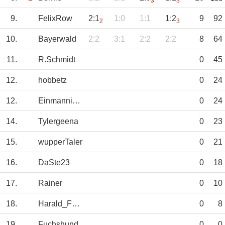
3
3
9.
FelixRow
2:1
1:0
1:1
1:2
9
92
2
3
10.
Bayerwald
2:2
3:1
2:2
2:2
8
64
11.
R.Schmidt
0
45
12.
hobbetz
0
24
12.
Einmannimehr
0
24
14.
Tylergeena
0
23
15.
wupperTaler
0
21
16.
DaSte23
0
18
17.
Rainer
0
10
18.
Harald_Fürth
0
8
19.
Fuchshund
0
0