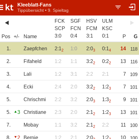
Kleeblatt-Fans
Tippübersicht • 9. Spieltag
FCK
SGF
HSV
ULM
SCP
FCN
FCM
KSC
3
:
0
0
:
4
3
:
1
0
:
1
Pos
+/-
Name
P
G
1.
Zaepfchen
2:1
1:0
2:0
0:1
14
118
2
3
4
2.
Fifaheld
1:2
1:1
3:2
0:2
13
116
2
2
3.
Lali
1:2
3:1
2:2
2:1
7
109
4.
Ecki
2:4
2:0
3:2
1:2
7
101
2
3
5.
Chrischmi
2:2
3:2
2:0
1:3
9
101
3
2
5.
3
Christiane
2:3
2:0
2:1
1:2
13
101
2
3
7.
Mobay
1:1
3:2
2:1
2:2
11
100
2
8.
2
Bernie
1:2
2:1
2:0
1:2
10
100