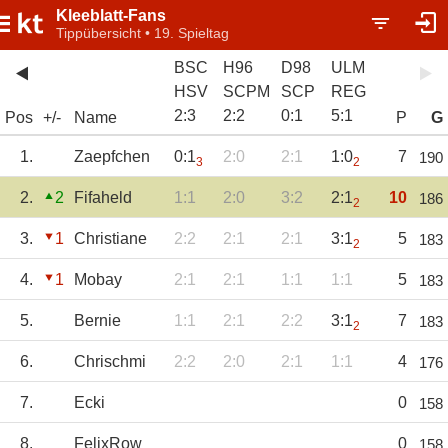
Kleeblatt-Fans
Tippübersicht • 19. Spieltag
BSC
H96
D98
ULM
HSV
SCPM
SCP
REG
2
:
3
2
:
2
0
:
1
5
:
1
Pos
+/-
Name
P
G
1.
Zaepfchen
0:1
2:0
2:1
1:0
7
190
3
2
2.
2
Fifaheld
1:1
2:0
3:2
2:1
10
186
2
3.
1
Christiane
2:2
2:1
2:1
3:1
5
183
2
4.
1
Mobay
2:1
2:1
1:1
1:1
5
183
5.
Bernie
1:1
2:1
2:2
3:1
7
183
2
6.
Chrischmi
2:2
2:0
2:1
1:1
4
176
7.
Ecki
0
158
8.
FelixRow
0
158