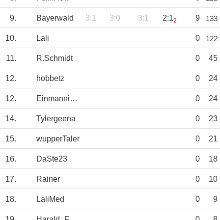
9.
Bayerwald
3:1
3:0
3:1
2:1
9
133
2
10.
Lali
0
122
11.
R.Schmidt
0
45
12.
hobbetz
0
24
12.
Einmannimehr
0
24
14.
Tylergeena
0
23
15.
wupperTaler
0
21
16.
DaSte23
0
18
17.
Rainer
0
10
18.
LaliMed
0
9
19.
Harald_Fürth
0
8