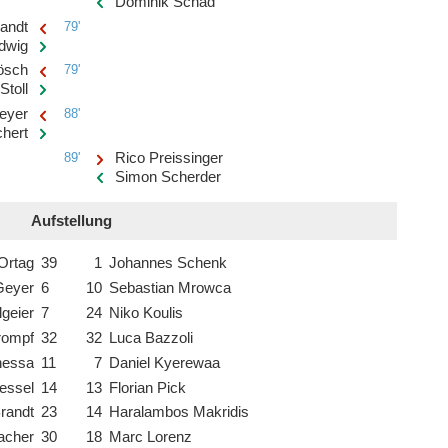
Dominik Schad
andt
79'
dwig
ösch
79'
Stoll
eyer
88'
hert
89'
Rico Preissinger
Simon Scherder
Aufstellung
 Ortag
39
1
Johannes Schenk
Geyer
6
10
Sebastian Mrowca
lgeier
7
24
Niko Koulis
trompf
32
32
Luca Bazzoli
hessa
11
7
Daniel Kyerewaa
essel
14
13
Florian Pick
randt
23
14
Haralambos Makridis
acher
30
18
Marc Lorenz