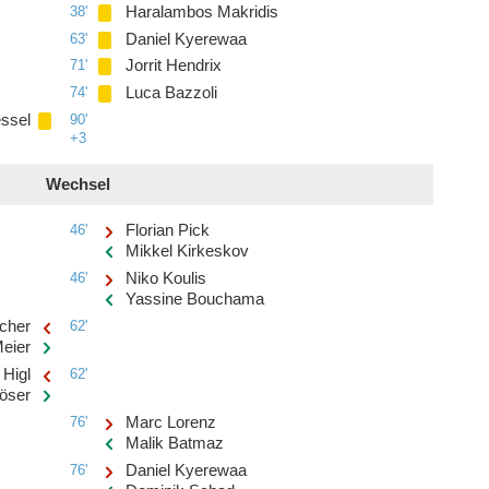
38'
Haralambos Makridis
63'
Daniel Kyerewaa
71'
Jorrit Hendrix
74'
Luca Bazzoli
ssel
90'
+3
Wechsel
46'
Florian Pick
Mikkel Kirkeskov
46'
Niko Koulis
Yassine Bouchama
cher
62'
Meier
 Higl
62'
öser
76'
Marc Lorenz
Malik Batmaz
76'
Daniel Kyerewaa