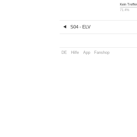
Kein Treffe
71.4%
S04 - ELV
DE
Hilfe
App
Fanshop