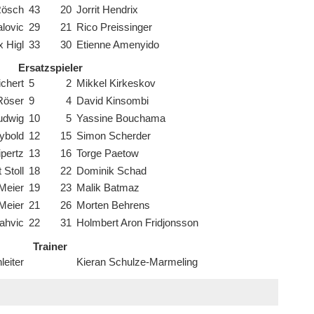
Rösch
43
20
Jorrit Hendrix
alovic
29
21
Rico Preissinger
x Higl
33
30
Etienne Amenyido
Ersatzspieler
chert
5
2
Mikkel Kirkeskov
Röser
9
4
David Kinsombi
udwig
10
5
Yassine Bouchama
ybold
12
15
Simon Scherder
ipertz
13
16
Torge Paetow
 Stoll
18
22
Dominik Schad
Meier
19
23
Malik Batmaz
 Meier
21
26
Morten Behrens
ahvic
22
31
Holmbert Aron Fridjonsson
Trainer
leiter
Kieran Schulze-Marmeling