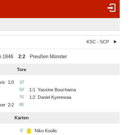
KSC - SCP
m 1846
2
:
2
Preußen Münster
Tore
vic
1
:
0
10'
54'
1
:
1
Yassine Bouchama
75'
1
:
2
Daniel Kyerewaa
ser
2
:
2
85'
Karten
5'
Niko Koulis