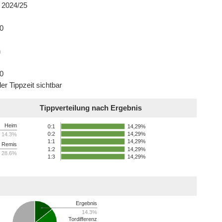
 2024/25
0
n
0
er Tippzeit sichtbar
Tippverteilung nach Ergebnis
Heim
14,29%
0:1
14,29%
0:2
14.3%
14,29%
1:1
Remis
1:2
14,29%
28.6%
1:3
14,29%
Ergebnis
14.3%
Tordifferenz