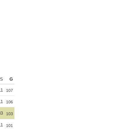
S
G
11
107
11
106
33
103
11
101