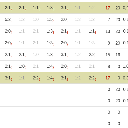
2:1
2:1
1:1
1:3
3:1
1:1
1:2
0,
17
20
2
2
5
3
2
5:2
1:2
1:0
1:5
2:0
1:3
1:2
0,
7
20
2
3
2
2:0
1:1
2:1
1:3
2:1
1:1
1:1
0,
13
20
4
3
3
3
2:0
1:1
2:1
1:3
2:0
1:1
1:3
0,
9
20
4
3
2
2:1
2:1
1:0
1:3
3:1
1:2
2:2
15
16
2
2
3
2
3
2:1
1:0
2:1
1:4
2:0
1:1
2:1
1,
9
0
2
2
3
2
3:1
1:1
2:2
1:4
3:1
1:2
2:2
17
0
0,
3
3
3
2
3
0
20
0,
0
20
0,
0
0
0
0