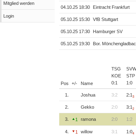
Mitglied werden
04.10.25 18:30
Eintracht Frankfurt
Login
05.10.25 15:30
VfB Stuttgart
05.10.25 17:30
Hamburger SV
05.10.25 19:30
Bor. Mönchengladba
TSG
SV
KOE
STP
0
:
1
1
:
0
Pos
+/-
Name
1.
Joshua
3:2
2:1
3
2.
Gekko
2:0
3:1
2
3.
ramona
2:0
1:2
1
4.
willow
3:1
1:0
1
4