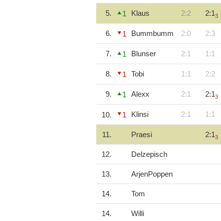
5.
Klaus
2:2
2:1
1
3
6.
Bummbumm
2:0
2:3
1
7.
Blunser
2:1
1:1
1
8.
Tobi
1:1
2:2
1
9.
Alexx
2:1
2:1
1
3
Klinsi
2:1
1:1
10.
1
11.
Praesi
2:1
3
12.
Delzepisch
13.
ArjenPoppen
14.
Tom
14.
Willi