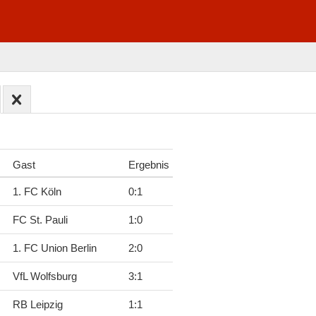
Gast
Ergebnis
1. FC Köln
0
:
1
FC St. Pauli
1
:
0
1. FC Union Berlin
2
:
0
VfL Wolfsburg
3
:
1
RB Leipzig
1
:
1