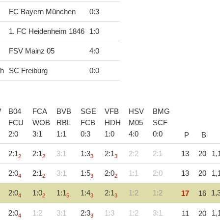
FC Bayern München
0
:
3
1. FC Heidenheim 1846
1
:
0
FSV Mainz 05
4
:
0
ch
SC Freiburg
0
:
0
W
B04
FCA
BVB
SGE
VFB
HSV
BMG
FCU
WOB
RBL
FCB
HDH
M05
SCF
2
:
0
3
:
1
1
:
1
0
:
3
1
:
0
4
:
0
0
:
0
P
B
2:1
2:1
3:1
1:3
2:1
2:2
2:1
13
20
1,
2
2
3
3
2:0
2:1
3:1
1:5
2:0
1:1
2:0
13
20
1,
4
2
3
2
2:0
1:0
1:1
1:4
2:1
1:2
1:2
1,
17
16
4
2
5
3
3
2:0
1:2
3:1
2:3
1:3
1:2
3:1
1,
11
20
4
3