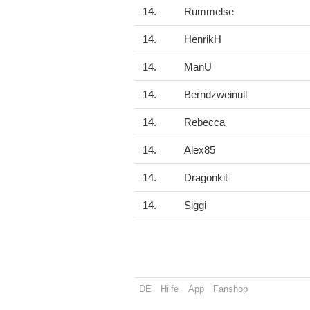
14.
Rummelse
14.
HenrikH
14.
ManU
14.
Berndzweinull
14.
Rebecca
14.
Alex85
14.
Dragonkit
14.
Siggi
DE
Hilfe
App
Fanshop