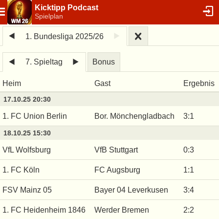
Kicktipp Podcast
Spielplan
1. Bundesliga 2025/26
7. Spieltag
Bonus
Heim
Gast
Ergebnis
17.10.25 20:30
1. FC Union Berlin
Bor. Mönchengladbach
3
:
1
18.10.25 15:30
VfL Wolfsburg
VfB Stuttgart
0
:
3
1. FC Köln
FC Augsburg
1
:
1
FSV Mainz 05
Bayer 04 Leverkusen
3
:
4
1. FC Heidenheim 1846
Werder Bremen
2
:
2